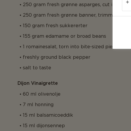
250 gram fresh grønne asparges, cut into bite
250 gram fresh grønne bønner, trimmed
150 gram fresh sukkererter
155 gram edamame or broad beans
1 romainesalat, torn into bite-sized pieces
freshly ground black pepper
salt to taste
Dijon Vinaigrette
60 ml olivenolje
7 ml honning
15 ml balsamicoeddik
15 ml dijonsennep