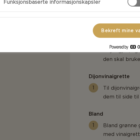
Funksjonsbaserte informasjonskapsler
-sized pieces
Ha oppi aspar
Kok i ca. 2 minu
Bekreft mine v
Ta kasserollen
Skyll igjen, og 
den skal bruke
Dijonvinaigrette
Til dijonvinai
dem til side ti
Bland
Bland grønne g
med vinaigrett