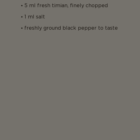
5 ml fresh timian, finely chopped
1 ml salt
freshly ground black pepper to taste