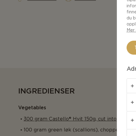
info
finn
du b
oppl
Mer 
Adm
INGREDIENSER
Vegetables
300 gram Castello® Hvit 150g, cut into bite-si
100 gram green løk (scallions), chopped