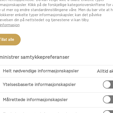
rmasjonskapsler. Klikk på de forskjellige kategorioverskriftene for 
e ut mer og endre standardinnstillingene våre. Men du bør vite at h
lokkerer enkelte typer informasjonskapsler, kan det påvirke
evelsen din på nettstedet og tjenestene vi kan tilby.
informasjon
Tillat alle
inistrer samtykkepreferanser
Helt nødvendige informasjonskapsler
Alltid a
FORBEREDE
Ytelsesbaserte informasjonskapsler
Grønnsaker
zed pieces
Til grønnsaken
Målrettede informasjonskapsler
og kok den grø