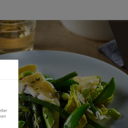
ller
onen