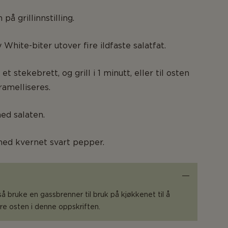
å grillinnstilling.
White-biter utover fire ildfaste salatfat.
et stekebrett, og grill i 1 minutt, eller til osten
amelliseres.
ed salaten.
med kvernet svart pepper.
å bruke en gassbrenner til bruk på kjøkkenet til å
e osten i denne oppskriften.