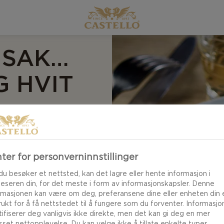
SAKER
 HVIT
å sommergrønnsaker
maker. Friske
ter for personverninnstillinger
, gir unike smaker
du besøker et nettsted, kan det lagre eller hente informasjon i
esten av
leseren din, for det meste i form av informasjonskapsler. Denne
rmasjonen kan være om deg, preferansene dine eller enheten din e
brukt for å få nettstedet til å fungere som du forventer. Informasj
tifiserer deg vanligvis ikke direkte, men det kan gi deg en mer
asset nettopplevelse. Du kan velge ikke å tillate enkelte typer