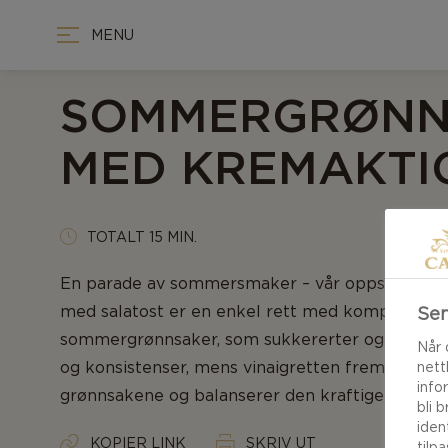
MENU
SOMMERGRØNN
MED KREMAKTIG
TOTALT 15 MIN.
En parade av sommersmaker – vår oppskrift p
med salatost er en enkel rett med komplekse s
Sen
sommergrønnsaker, som sukkererter og asparges
Når 
og konsistenser, mens vinaigretten fremhever r
nett
info
grønnsakene og balanserer den kraftige osten.
bli 
iden
KOPIER LINK
SKRIV UT
tilp