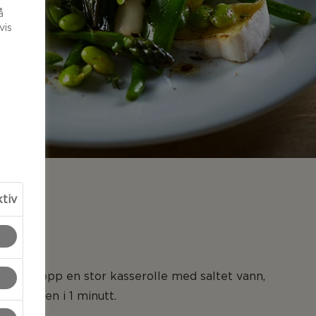
å
vis
ktiv
LSER
e: Kok opp en stor kasserolle med saltet vann,
nne løken i 1 minutt.