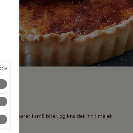
ktiv
LSER
: Del smøret i små biter, og kna det inn i melet