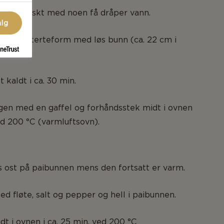
eigen raskt med noen få dråper vann.
alg
ed i en terteform med løs bunn (ca. 22 cm i
t kaldt i ca. 30 min.
eigen med en gaffel og forhåndsstek midt i ovnen
ved 200 °C (varmluftsovn).
yss ost på paibunnen mens den fortsatt er varm.
d fløte, salt og pepper og hell i paibunnen.
dt i ovnen i ca. 25 min. ved 200 °C