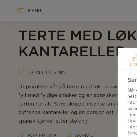
MENU
TERTE MED LØK
KANTARELLER
TOTALT 1 T. 5 MIN.
Sen
Oppskriften vår på terte med løk og kantarelle
Når 
fyll med fyldige smaker og en sprø skorpe. For 
nett
info
terten har alt. Sprø skorpe, intense smaker av sø
bli 
duftende kantareller og en porsjon ost. Smak t
iden
spansk kjørvel etter steking.
tilp
info
finn
KOPIER LINK
SKRIV UT