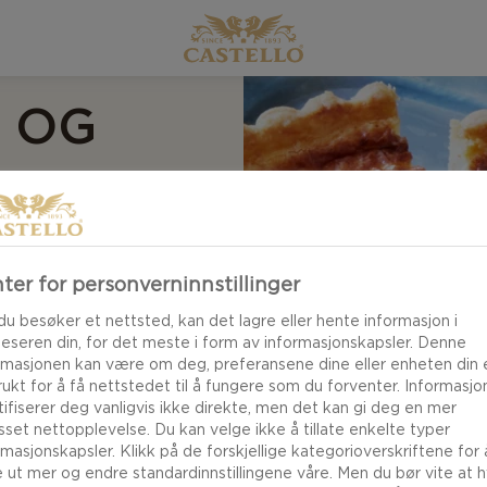
 OG
ter for personverninnstillinger
r har et dekadent
du besøker et nettsted, kan det lagre eller hente informasjon i
å si det kort – denne
leseren din, for det meste i form av informasjonskapsler. Denne
rmasjonen kan være om deg, preferansene dine eller enheten din e
t løk, jordaktige og
brukt for å få nettstedet til å fungere som du forventer. Informasj
il med aromatisk
tifiserer deg vanligvis ikke direkte, men det kan gi deg en mer
asset nettopplevelse. Du kan velge ikke å tillate enkelte typer
rmasjonskapsler. Klikk på de forskjellige kategorioverskriftene for 
e ut mer og endre standardinnstillingene våre. Men du bør vite at h