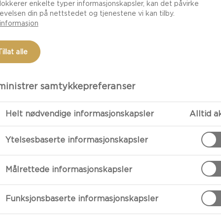
lokkerer enkelte typer informasjonskapsler, kan det påvirke
evelsen din på nettstedet og tjenestene vi kan tilby.
informasjon
Tillat alle
inistrer samtykkepreferanser
Helt nødvendige informasjonskapsler
Alltid a
Ytelsesbaserte informasjonskapsler
FORBEREDE
Målrettede informasjonskapsler
Tertedeig
Til tertedeigen
Funksjonsbaserte informasjonskapsler
med fingrene.