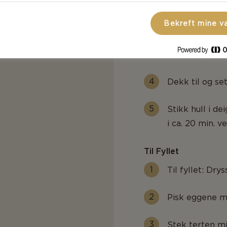
Samle butterd
Bekreft mine v
Trykk deigen n
diameter).
Dekk til og set
Stikk hull i d
i ca. 20 min. 
Til Fyllet
Til fyllet: Dr
Pisk eggene me
Stek terten mi