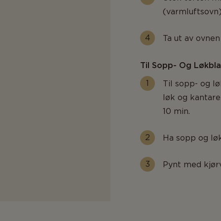
(varmluftsovn)
Ta ut av ovnen 
Til Sopp- Og Løkbl
Til sopp- og l
løk og kantare
10 min.
Ha sopp og lø
Pynt med kjørv