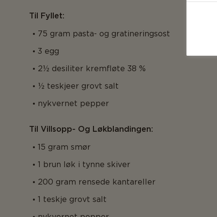
Til Fyllet:
75 gram pasta- og gratineringsost
3 egg
2½ desiliter kremfløte 38 %
½ teskjeer grovt salt
nykvernet pepper
Til Villsopp- Og Løkblandingen:
15 gram smør
1 brun løk i tynne skiver
200 gram rensede kantareller
1 teskje grovt salt
nykvernet pepper