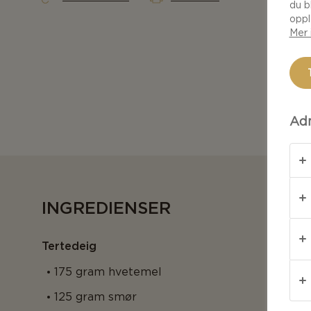
du b
oppl
Mer 
Adm
INGREDIENSER
Tertedeig
175 gram hvetemel
125 gram smør