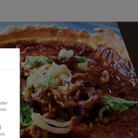
ller
onen
å
vis