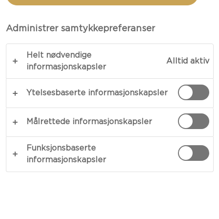
MED BLÅBÆR OG OST
Administrer samtykkepreferanser
TOTALT 1 T.
Helt nødvendige
Alltid aktiv
Fyldig, søt og veldig god – vår oppskrift på tykke
informasjonskapsler
pannekaker med blåbær og ost er en perfekt
Ytelsesbaserte informasjonskapsler
match for lysten etter smakfull mat. Tykke, luftige
pannekaker med kremet, smakfull ost, syrlige og
søte frukter og bær og litt søt lønnesirup. Hele
Målrettede informasjonskapsler
ganen din kommer til å like disse festlige små
pannekakene.
Funksjonsbaserte
informasjonskapsler
KOPIER LINK
SKRIV UT