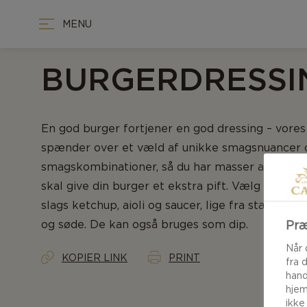
MENU
BURGERDRESSI
En god burger fortjener en god dressing – vore
spænder over et væld af unikke smagsnuancer 
smagskombinationer, så du har masser af valgmu
skal give din burger et ekstra pift. Vælg mellem 
slags ketchup, aioli og saucer, lige fra stærke og
og søde. De kan også bruges som dip.
Præ
Når 
KOPIER LINK
PRINT
fra 
hand
hjem
ikke