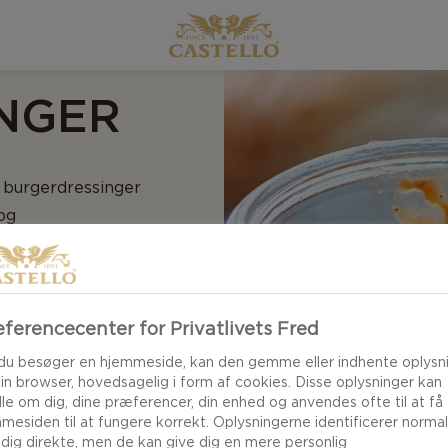
NGER
s burgerdressinger
og
ligheder, når du
flere forskellige
 krydrede til milde
ferencecenter for Privatlivets Fred
du besøger en hjemmeside, kan den gemme eller indhente oplysn
din browser, hovedsagelig i form af cookies. Disse oplysninger kan
le om dig, dine præferencer, din enhed og anvendes ofte til at få
mesiden til at fungere korrekt. Oplysningerne identificerer normal
 dig direkte, men de kan give dig en mere personlig