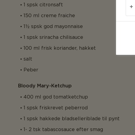
1 spsk citronsaft
150 ml creme fraiche
1½ spsk god mayonnaise
1 spsk sriracha chilisauce
100 ml frisk koriander, hakket
salt
Peber
Bloody Mary-Ketchup
400 ml god tomatketchup
1 spsk friskrevet peberrod
1 spsk hakkede bladselleriblade til pynt
1- 2 tsk tabascosauce efter smag