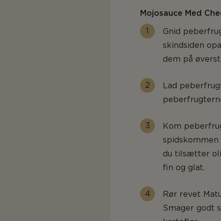
Mojosauce Med Che
Gnid peberfru
skindsiden opa
dem på øverste 
Lad peberfrugt
peberfrugtern
Kom peberfrugt
spidskommen i
du tilsætter ol
fin og glat.
Rør revet Matu
Smager godt so