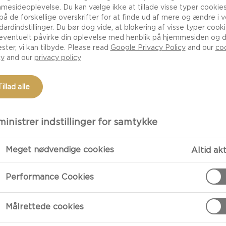
mesideoplevelse. Du kan vælge ikke at tillade visse typer cookies
 på de forskellige overskrifter for at finde ud af mere og ændre i 
dardindstillinger. Du bør dog vide, at blokering af visse typer cook
eventuelt påvirke din oplevelse med henblik på hjemmesiden og 
ester, vi kan tilbyde. Please read
Google Privacy Policy
and our
co
cy
and our
privacy policy
Tillad alle
inistrer indstillinger for samtykke
TILBEREDNI
Meget nødvendige cookies
Altid ak
Performance Cookies
Avocadoaioli 
Avocadoaioli Med S
Målrettede cookies
Pak hvidløgene