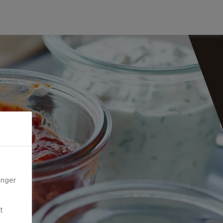
inger
t