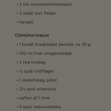
2 tsk worcestershiresauce
2 stødt sort Peber
havsalt
Chimichurrisauce
1 bundt bredbladet persille, ca. 30 g
100 ml frisk oreganoblade
2 fed hvidløg
½ spsk chiliflager
1 skalotteløg, pillet
2½ spsk olivenolie
saften af 1 lime
3 spsk rødvinseddike