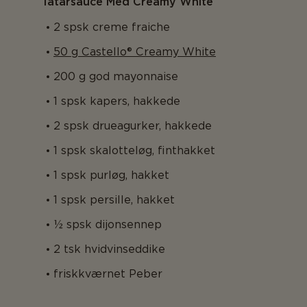
Tatarsauce Med Creamy White
2 spsk creme fraiche
50 g Castello® Creamy White
200 g god mayonnaise
1 spsk kapers, hakkede
2 spsk drueagurker, hakkede
1 spsk skalotteløg, finthakket
1 spsk purløg, hakket
1 spsk persille, hakket
½ spsk dijonsennep
2 tsk hvidvinseddike
friskkværnet Peber