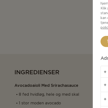
hjem
Klik
stan
kan 
tjen
poli
Adm
INGREDIENSER
Avocadoaioli Med Srirachasauce
8 fed hvidløg, hele og med skal
1 stor moden avocado