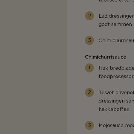
Lad dressingen
godt sammen me
Chimichurrisa
Chimichurrisauce
Hak bredbladet 
foodprocessor
Tilsæt olivenol
dressingen sam
hakkebøffer.
Mojosauce me