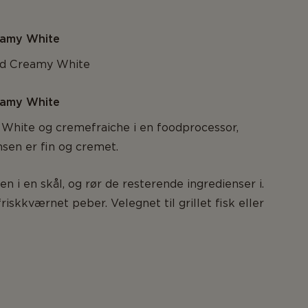
eamy White
ed Creamy White
eamy White
White og cremefraiche i en foodprocessor,
nsen er fin og cremet.
n i en skål, og rør de resterende ingredienser i.
iskkværnet peber. Velegnet til grillet fisk eller