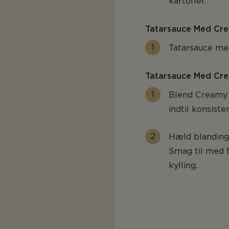
kartofler.
Tatarsauce Med Cr
Tatarsauce m
Tatarsauce Med Cr
Blend Creamy 
indtil konsiste
Hæld blandinge
Smag til med fr
kylling.