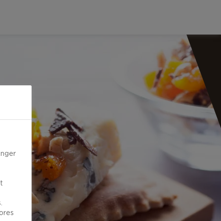
inger
t
.
vores