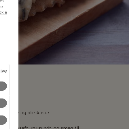
ies
de
okie
tive
NG
okolade og abrikoser.
og limesaft, rør rundt, og smag til.