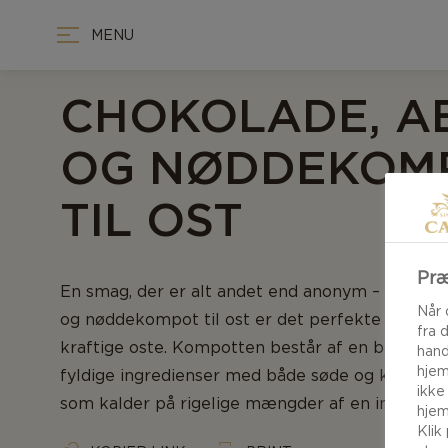
MENU
CHOKOLADE, A
OG NØDDEKOM
TIL OST
Præ
En smag, der er alt andet end anonym – vores ch
Når 
og nøddekompot til ost er det perfekte tilbehør
fra 
kraftige oste. Kompotten består af en blanding 
hand
hjem
fyldige ingredienser med både søde og krydred
ikke
som kalder på rigelige mængder af en intens b
hjem
Klik