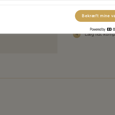
Skær osten i s
Bekræft mine v
knækbrød.
llo® Marquis
Læg lidt kompo