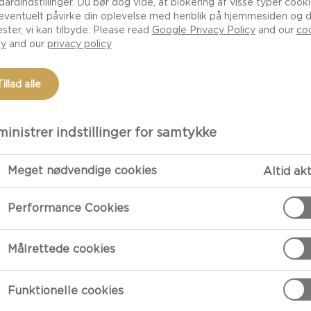
dardindstillinger. Du bør dog vide, at blokering af visse typer cook
eventuelt påvirke din oplevelse med henblik på hjemmesiden og 
ester, vi kan tilbyde. Please read
Google Privacy Policy
and our
co
cy
and our
privacy policy
Tillad alle
inistrer indstillinger for samtykke
Meget nødvendige cookies
Altid ak
TILBEREDNI
Performance Cookies
hold min. 55%)
Tilberedning
Målrettede cookies
Hak nødder, ch
Funktionelle cookies
Tilsæt honning 