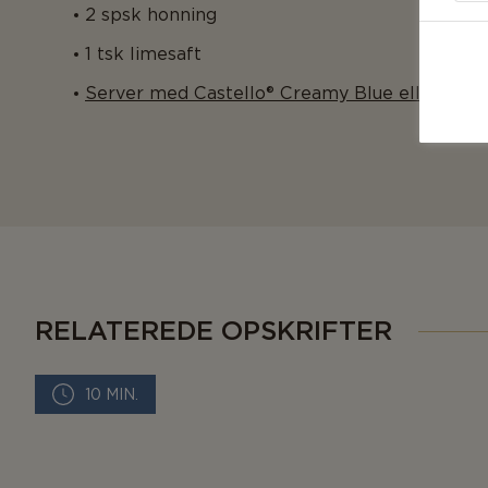
2 spsk honning
1 tsk limesaft
Server med Castello® Creamy Blue eller Caste
RELATEREDE OPSKRIFTER
10 MIN.