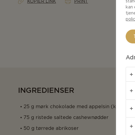
stan
KOPIER LINK
PRINT
kan 
tjen
poli
Adm
INGREDIENSER
25 g mørk chokolade med appelsin (kakaoind
75 g ristede saltede cashewnødder
50 g tørrede abrikoser