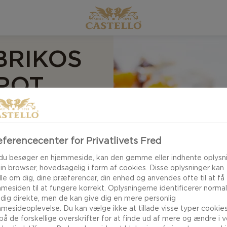
BRIKOS
POT
ferencecenter for Privatlivets Fred
okolade-, abrikos-
du besøger en hjemmeside, kan den gemme eller indhente oplysn
 til både milde og
din browser, hovedsagelig i form af cookies. Disse oplysninger kan
af forskellige
le om dig, dine præferencer, din enhed og anvendes ofte til at få
mesiden til at fungere korrekt. Oplysningerne identificerer normal
e smagsnuancer,
 dig direkte, men de kan give dig en mere personlig
låskimmelost.
mesideoplevelse. Du kan vælge ikke at tillade visse typer cookies
 på de forskellige overskrifter for at finde ud af mere og ændre i 