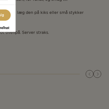
kiver, og læg den på kiks eller små stykker
alg
t ovenpå. Server straks.