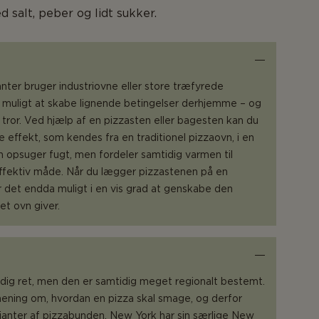
 salt, peber og lidt sukker.
anter bruger industriovne eller store træfyrede
 muligt at skabe lignende betingelser derhjemme – og
 tror. Ved hjælp af en pizzasten eller bagesten kan du
 effekt, som kendes fra en traditionel pizzaovn, i en
n opsuger fugt, men fordeler samtidig varmen til
fektiv måde. Når du lægger pizzastenen på en
 er det endda muligt i en vis grad at genskabe den
et ovn giver.
lsidig ret, men den er samtidig meget regionalt bestemt.
mening om, hvordan en pizza skal smage, og derfor
arianter af pizzabunden. New York har sin særlige New