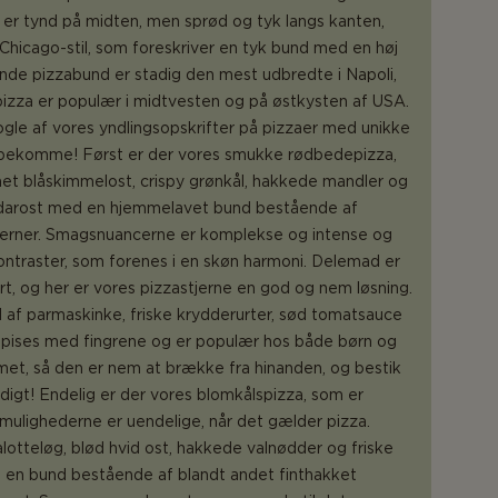
n er tynd på midten, men sprød og tyk langs kanten,
Chicago-stil, som foreskriver en tyk bund med en høj
ynde pizzabund er stadig den mest udbredte i Napoli,
pizza er populær i midtvesten og på østkysten af USA.
gle af vores yndlingsopskrifter på pizzaer med unikke
lbekomme! Først er der vores smukke rødbedepizza,
t blåskimmelost, crispy grønkål, hakkede mandler og
ddarost med en hjemmelavet bund bestående af
erner. Smagsnuancerne er komplekse og intense og
ontraster, som forenes i en skøn harmoni. Delemad er
t, og her er vores pizzastjerne en god og nem løsning.
 af parmaskinke, friske krydderurter, sød tomatsauce
 spises med fingrene og er populær hos både børn og
met, så den er nem at brække fra hinanden, og bestik
digt! Endelig er der vores blomkålspizza, som er
 mulighederne er uendelige, når det gælder pizza.
otteløg, blød hvid ost, hakkede valnødder og friske
å en bund bestående af blandt andet finthakket