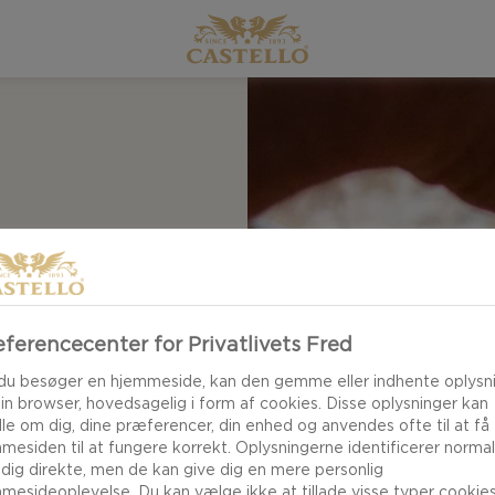
 dejen, som tilfører
ynd eller tyk, har
s smag og udtryk.
ferencecenter for Privatlivets Fred
n smurt bradepande,
kke smagsnuancer,
du besøger en hjemmeside, kan den gemme eller indhente oplysn
din browser, hovedsagelig i form af cookies. Disse oplysninger kan
izzabagere sværger
le om dig, dine præferencer, din enhed og anvendes ofte til at få
fekte pizzabund,
mesiden til at fungere korrekt. Oplysningerne identificerer normal
 dig direkte, men de kan give dig en mere personlig
lokale vand, som gør
mesideoplevelse. Du kan vælge ikke at tillade visse typer cookies