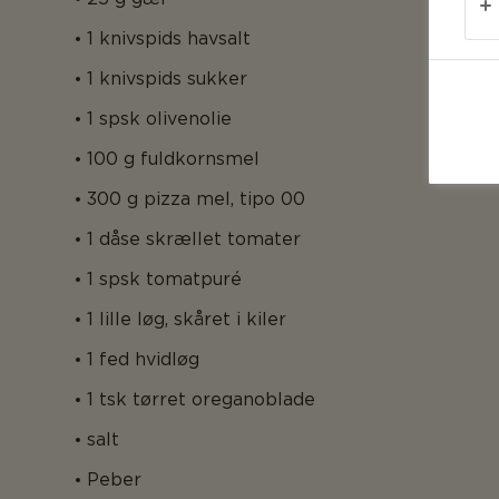
1 knivspids havsalt
1 knivspids sukker
1 spsk olivenolie
100 g fuldkornsmel
300 g pizza mel, tipo 00
1 dåse skrællet tomater
1 spsk tomatpuré
1 lille løg, skåret i kiler
1 fed hvidløg
1 tsk tørret oreganoblade
salt
Peber