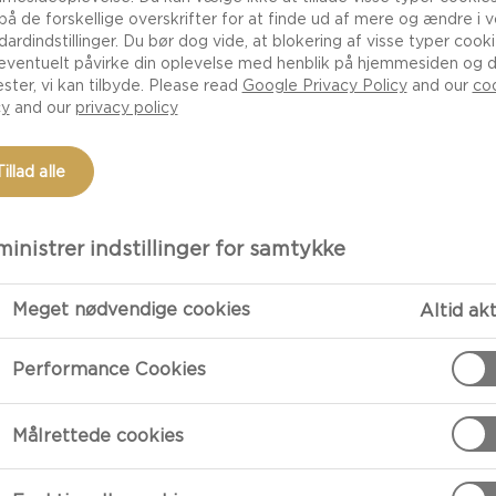
 i de lokale
 på de forskellige overskrifter for at finde ud af mere og ændre i 
 hele verden var
dardindstillinger. Du bør dog vide, at blokering af visse typer cook
eventuelt påvirke din oplevelse med henblik på hjemmesiden og 
egyndte hurtigt at
ester, vi kan tilbyde. Please read
Google Privacy Policy
and our
co
r blevet kongen af
cy
and our
privacy policy
ntagelser,
t konstant – bunden.
Tillad alle
inistrer indstillinger for samtykke
Meget nødvendige cookies
Altid ak
TILBEREDNI
Performance Cookies
Pizzadej
Målrettede cookies
Opløs gæren i 
olivenolie.