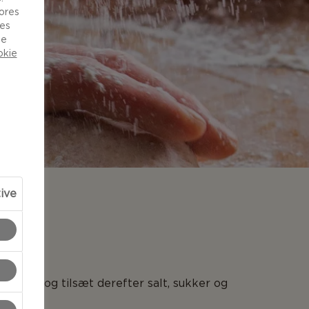
vores
ies
de
okie
tive
NG
vandet, og tilsæt derefter salt, sukker og