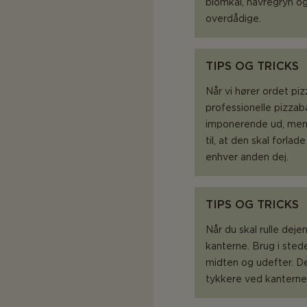
blomkål, havregryn o
overdådige.
TIPS OG TRICKS
Når vi hører ordet pi
professionelle pizzab
imponerende ud, men s
til, at den skal forla
enhver anden dej.
TIPS OG TRICKS
Når du skal rulle deje
kanterne. Brug i sted
midten og udefter. De
tykkere ved kanterne 