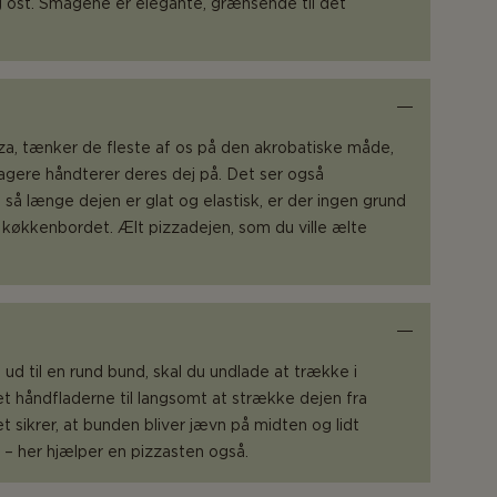
g ost. Smagene er elegante, grænsende til det
zza, tænker de fleste af os på den akrobatiske måde,
agere håndterer deres dej på. Det ser også
å længe dejen er glat og elastisk, er der ingen grund
de køkkenbordet. Ælt pizzadejen, som du ville ælte
n ud til en rund bund, skal du undlade at trække i
et håndfladerne til langsomt at strække dejen fra
t sikrer, at bunden bliver jævn på midten og lidt
– her hjælper en pizzasten også.