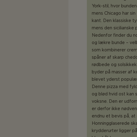
York-stil, hvor bunde
mens Chicago har sin 
kant. Den klassiske t
mens den sicilianske 
Nedenfor finder du no
og lækre bunde – ve
som kombinerer creme
spåner af skarp che
rødbede og solsikkek
byder på masser af k
blevet yderst populær
Denne pizza med fyld
og blød hvid ost kan
voksne. Den er udfor
er derfor ikke nødven
endnu et bevis på, at
Honningglaserede skal
krydderurter ligger p