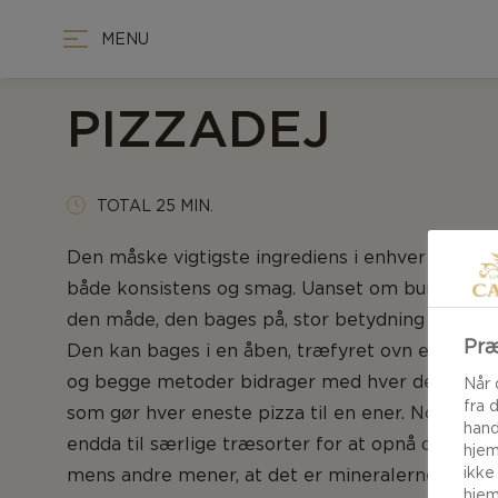
MENU
PIZZADEJ
TOTAL 25 MIN.
Den måske vigtigste ingrediens i enhver pizza er
både konsistens og smag. Uanset om bunden er t
den måde, den bages på, stor betydning for den
Præ
Den kan bages i en åben, træfyret ovn eller i e
og begge metoder bidrager med hver deres uni
Når 
fra 
som gør hver eneste pizza til en ener. Nogle p
hand
endda til særlige træsorter for at opnå den per
hjem
ikke
mens andre mener, at det er mineralerne i det 
hjem