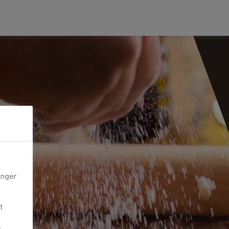
inger
t
.