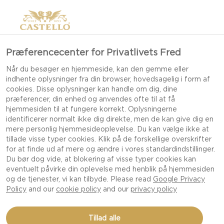
Præferencecenter for Privatlivets Fred
Når du besøger en hjemmeside, kan den gemme eller
indhente oplysninger fra din browser, hovedsagelig i form af
cookies. Disse oplysninger kan handle om dig, dine
præferencer, din enhed og anvendes ofte til at få
hjemmesiden til at fungere korrekt. Oplysningerne
identificerer normalt ikke dig direkte, men de kan give dig en
TIPS TIL MINDRE
mere personlig hjemmesideoplevelse. Du kan vælge ikke at
tillade visse typer cookies. Klik på de forskellige overskrifter
MADSPILD
for at finde ud af mere og ændre i vores standardindstillinger.
Du bør dog vide, at blokering af visse typer cookies kan
eventuelt påvirke din oplevelse med henblik på hjemmesiden
og de tjenester, vi kan tilbyde. Please read
Google Privacy
FÅ GODE TIPS, TRICKS OG HACKS TIL AT
Policy
and our
cookie policy
and our
privacy policy
REDUCERE MADSPILD I HJEMMET
Tillad alle