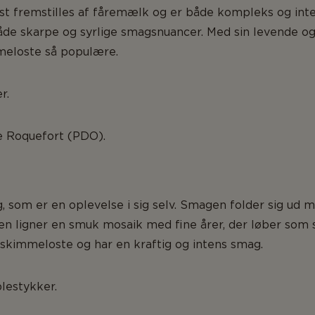
t fremstilles af fåremælk og er både kompleks og inte
de skarpe og syrlige smagsnuancer. Med sin levende og 
mmeloste så populære.
r.
ke Roquefort (PDO).
, som er en oplevelse i sig selv. Smagen folder sig ud
pen ligner en smuk mosaik med fine årer, der løber som
åskimmeloste og har en kraftig og intens smag.
lestykker.