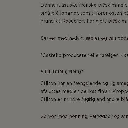
Denne klassiske franske blåskimmelos
små blå lommer, som tilfører osten bå
grund, at Roquefort har gjort blåski
Server med rødvin, æbler og valnødde
*Castello producerer eller sælger ik
STILTON (PDO)*
Stilton har en fængslende og rig smag
afsluttes med en delikat finish. Krop
Stilton er mindre fugtig end andre bl
Server med honning, valnødder og æb