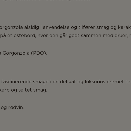
rgonzola alsidig i anvendelse og tilfører smag og karakte
t på et ostebord, hvor den går godt sammen med druer, 
ke Gorgonzola (PDO).
fascinerende smage i en delikat og luksuriøs cremet te
skarp og saltet smag.
og rødvin.