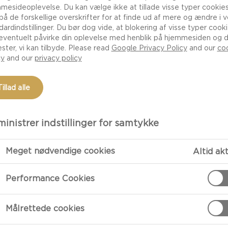
mesideoplevelse. Du kan vælge ikke at tillade visse typer cookies
 på de forskellige overskrifter for at finde ud af mere og ændre i 
dardindstillinger. Du bør dog vide, at blokering af visse typer cook
eventuelt påvirke din oplevelse med henblik på hjemmesiden og 
ester, vi kan tilbyde. Please read
Google Privacy Policy
and our
co
cy
and our
privacy policy
Tillad alle
inistrer indstillinger for samtykke
rhundrede til en grotte uden for den franske landsby, Roq
Meget nødvendige cookies
Altid ak
ød og ost i grotten. Da han kom tilbage nogle månede
vamp, der voksede i grotten. I dag har man forfinet de
Performance Cookies
 alle typer blåskimmelost blot ved at tilsætte skimmelk
 der trænger ilt ind i kernen. Det sikres ved at gennemhu
Målrettede cookies
 i luftkanalerne og udvikler smag under modningen. D