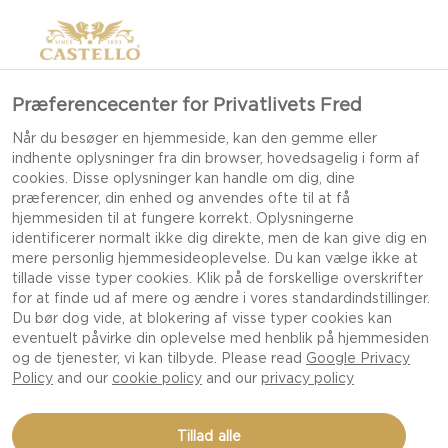
>
Præferencecenter for Privatlivets Fred
Når du besøger en hjemmeside, kan den gemme eller
indhente oplysninger fra din browser, hovedsagelig i form af
cookies. Disse oplysninger kan handle om dig, dine
præferencer, din enhed og anvendes ofte til at få
hjemmesiden til at fungere korrekt. Oplysningerne
identificerer normalt ikke dig direkte, men de kan give dig en
OPSKRIFTER TIL
mere personlig hjemmesideoplevelse. Du kan vælge ikke at
tillade visse typer cookies. Klik på de forskellige overskrifter
OSTEBORDE
for at finde ud af mere og ændre i vores standardindstillinger.
Du bør dog vide, at blokering af visse typer cookies kan
eventuelt påvirke din oplevelse med henblik på hjemmesiden
og de tjenester, vi kan tilbyde. Please read
Google Privacy
SKAB ET OSTEBORD, DER SKILLER SIG UD, MED
Policy
and our
cookie policy
and our
privacy policy
PERFEKTE SAMMENSÆTNINGER, SMAGFULDE
KOMBINATIONER OG INSPIRERENDE IDÉER TIL
Tillad alle
UBESVÆRET GÆSTFRIHED.