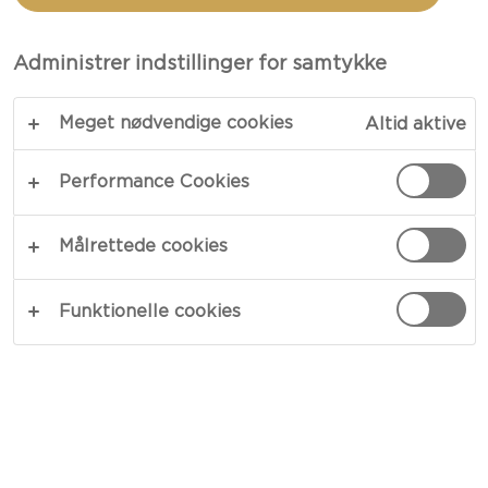
CASTELLO®
SAGA
Administrer indstillinger for samtykke
Meget nødvendige cookies
Altid aktive
Performance Cookies
Målrettede cookies
200 G
Funktionelle cookies
Castello® Saga® Classic er en velsmagende
kombination af blå og hvidskimmelost.
Fremstillingsmetoden forener de bedste
egenskaber hos blå og hvidskimmeloste. Med sit
blåtmarmorerede indre og kridhvide ydre, en
attraktiv og delikat ost. Osten modnes såvel fra