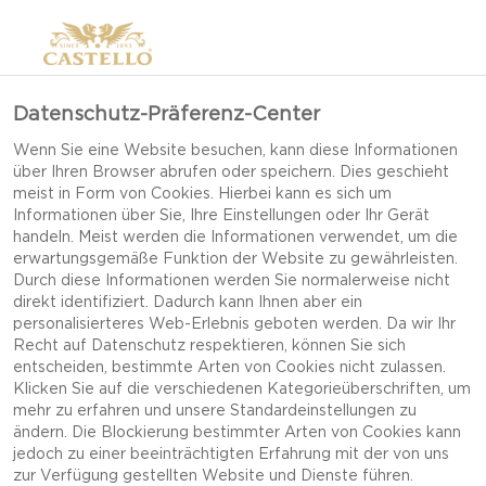
Datenschutz-Präferenz-Center
BEEINDRUCKENDE,
Wenn Sie eine Website besuchen, kann diese Informationen
über Ihren Browser abrufen oder speichern. Dies geschieht
ABER EINFACHE
meist in Form von Cookies. Hierbei kann es sich um
DESSERTS
Informationen über Sie, Ihre Einstellungen oder Ihr Gerät
handeln. Meist werden die Informationen verwendet, um die
erwartungsgemäße Funktion der Website zu gewährleisten.
Durch diese Informationen werden Sie normalerweise nicht
direkt identifiziert. Dadurch kann Ihnen aber ein
Keine Dinner-Party ohne ein köstliches Dessert!
personalisierteres Web-Erlebnis geboten werden. Da wir Ihr
Stimmen Sie Ihr Dessert auf Ihr Menü ab und
Recht auf Datenschutz respektieren, können Sie sich
entscheiden, bestimmte Arten von Cookies nicht zulassen.
verwöhnen Sie Ihre Gäste mit etwas, das ihnen
Klicken Sie auf die verschiedenen Kategorieüberschriften, um
das Wasser im Munde zusammen laufen lässt. Von
mehr zu erfahren und unsere Standardeinstellungen zu
ändern. Die Blockierung bestimmter Arten von Cookies kann
cremig und süß zu kräftig und würzig – lassen Sie
jedoch zu einer beeinträchtigten Erfahrung mit der von uns
sich von unseren köstlichen Desserts inspirieren!
zur Verfügung gestellten Website und Dienste führen.