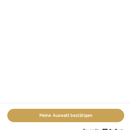
CASTELLO IN DEN SOZIALEN MEDIEN
HAST DU EINE FRAGE ZUM THEMA KÄSE?
KONTAKTIERE UNS!
DATENSCHUTZ
NUTZUNGSBEDINGUNGEN
COOKIE INFORMATION
ÖFFNEN SIE DAS COOKIE-POPUP ERNEUT
Meine Auswahl bestätigen
© CASTELLO 2014 - 2026