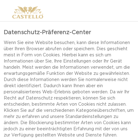
Datenschutz-Präferenz-Center
KÄSE RICHTIG
Wenn Sie eine Website besuchen, kann diese Informationen
über Ihren Browser abrufen oder speichern. Dies geschieht
EINFRIEREN
meist in Form von Cookies. Hierbei kann es sich um
Informationen über Sie, Ihre Einstellungen oder Ihr Gerät
handeln. Meist werden die Informationen verwendet, um die
erwartungsgemäße Funktion der Website zu gewährleisten.
Hinweise zum Einfrieren und Auftauen von Käse.
Durch diese Informationen werden Sie normalerweise nicht
direkt identifiziert. Dadurch kann Ihnen aber ein
personalisierteres Web-Erlebnis geboten werden. Da wir Ihr
Zwar verändert sich bei den meisten Käsesorten
Recht auf Datenschutz respektieren, können Sie sich
entscheiden, bestimmte Arten von Cookies nicht zulassen.
durch das Einfrieren die Textur, die
Klicken Sie auf die verschiedenen Kategorieüberschriften, um
Kocheigenschaften und Aromen bleiben jedoch
mehr zu erfahren und unsere Standardeinstellungen zu
fast unverändert, selbst nach mehreren Monaten
ändern. Die Blockierung bestimmter Arten von Cookies kann
jedoch zu einer beeinträchtigten Erfahrung mit der von uns
im Gefrierfach.
zur Verfügung gestellten Website und Dienste führen.