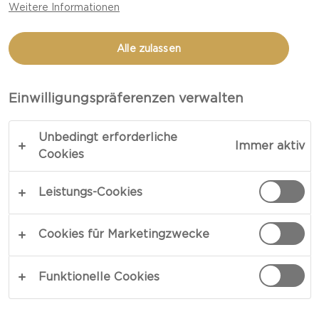
Weitere Informationen
Alle zulassen
Einwilligungspräferenzen verwalten
Unbedingt erforderliche
Immer aktiv
Cookies
Leistungs-Cookies
Cookies für Marketingzwecke
Wenn Sie den Käse also zum Kochen verwenden
Funktionelle Cookies
möchten, sind Cheddar, Havarti oder Emmentaler
eine gute Wahl, wenn der Käse vorher eingefroren