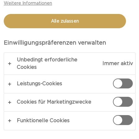
Weitere Informationen
Alle zulassen
Einwilligungspräferenzen verwalten
Unbedingt erforderliche
Immer aktiv
Cookies
WAS IST CAMEMBERT?
Leistungs-Cookies
Die unverwechselbare, flaumige Rinde des
Camembert erinnert an karge, mit Schnee
Cookies für Marketingzwecke
bedeckte Felder. Das himmlische Innere ist
ebenso wunderschön wie die Außenseite – sie ist
Funktionelle Cookies
geschmeidig, weich und behält ihre Konsistenz
bei. Dieser Weißschimmelkäse mit erdigen und