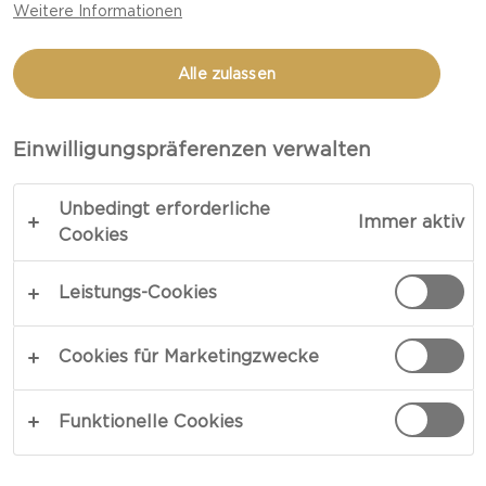
Weitere Informationen
PFANNKUCHEN MIT
ANANAS-FRISCHKÄSE
Alle zulassen
UND SPECK
Einwilligungspräferenzen verwalten
LINK KOPIEREN
DRUCKEN
Unbedingt erforderliche
Immer aktiv
Cookies
Leistungs-Cookies
ZUTATEN
Cookies für Marketingzwecke
FÜR DIE PFANNKUCHEN:
Funktionelle Cookies
190 g Mehl
480 empty unit 480 ml Buttermilch