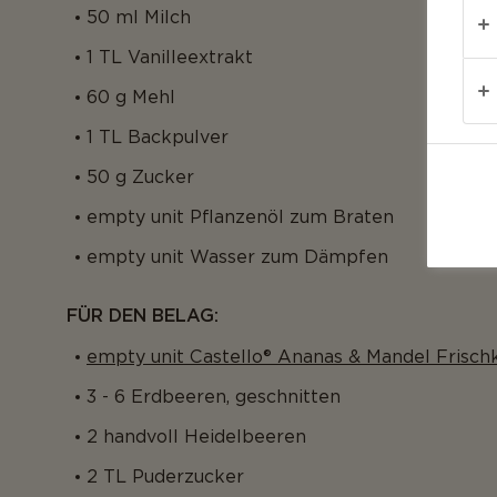
50 ml Milch
1 TL Vanilleextrakt
60 g Mehl
1 TL Backpulver
50 g Zucker
empty unit Pflanzenöl zum Braten
empty unit Wasser zum Dämpfen
FÜR DEN BELAG:
empty unit Castello® Ananas & Mandel Frisch
3 - 6 Erdbeeren, geschnitten
2 handvoll Heidelbeeren
2 TL Puderzucker