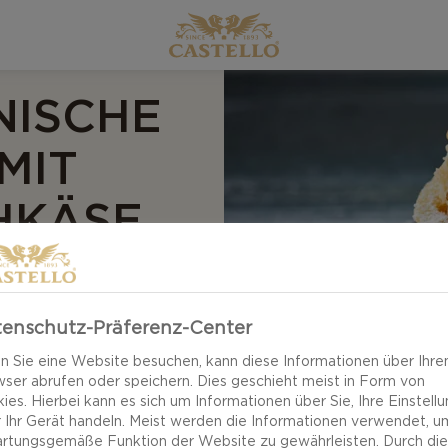
NISCHE
MIT
HKÄSE
enschutz-Präferenz-Center
 Sie eine Website besuchen, kann diese Informationen über Ihre
ser abrufen oder speichern. Dies geschieht meist in Form von
ies. Hierbei kann es sich um Informationen über Sie, Ihre Einstell
 Ihr Gerät handeln. Meist werden die Informationen verwendet, u
rtungsgemäße Funktion der Website zu gewährleisten. Durch di