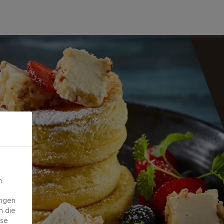
n
ungen
m die
ese