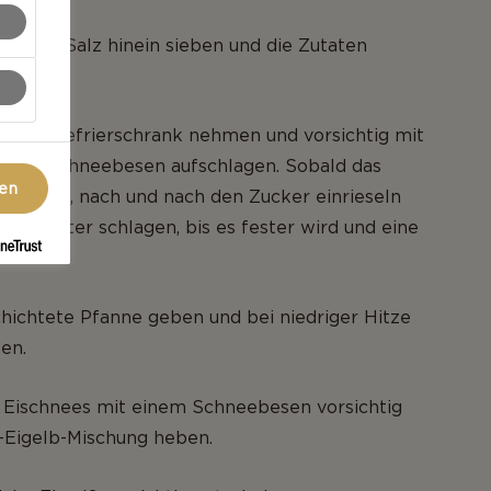
er und Salz hinein sieben und die Zutaten
erheben.
s dem Gefrierschrank nehmen und vorsichtig mit
schen Schneebesen aufschlagen. Sobald das
gen
eiß wird, nach und nach den Zucker einrieseln
weiß weiter schlagen, bis es fester wird und eine
ildet.
chichtete Pfanne geben und bei niedriger Hitze
en.
s Eischnees mit einem Schneebesen vorsichtig
l-Eigelb-Mischung heben.