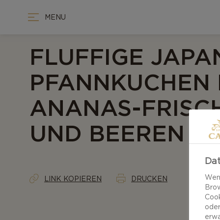
MENU
FLUFFIGE JAPA
PFANNKUCHEN 
ANANAS-FRISC
UND BEEREN
Dat
Wenn
LINK KOPIEREN
DRUCKEN
Brow
Cook
oder
erwa