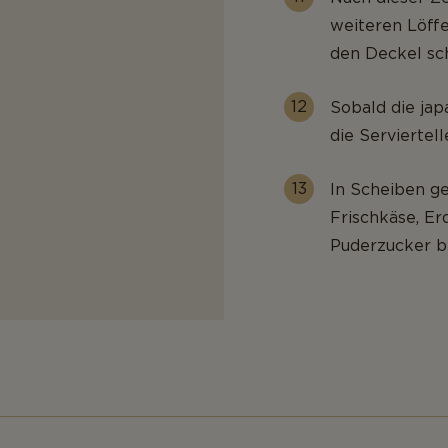
weiteren Löff
den Deckel sc
Sobald die jap
die Serviertel
In Scheiben g
Frischkäse, E
Puderzucker b