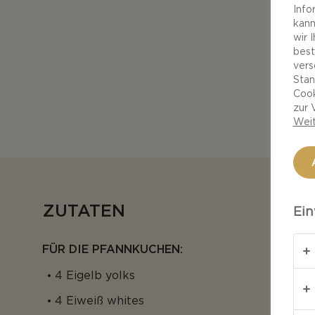
Info
kann
wir 
best
vers
Stan
Cook
zur 
Weit
ZUTATEN
Ein
FÜR DIE PFANNKUCHEN:
4 Eigelb yolks
4 Eiweiß whites