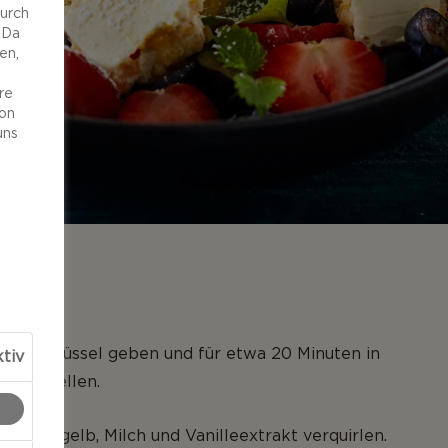
durch
 Da
en,
re
von
uns
NG
eine Schüssel geben und für etwa 20 Minuten in
tiv
rank stellen.
nzeit Eigelb, Milch und Vanilleextrakt verquirlen.