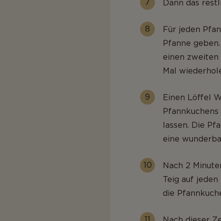
Dann das restl
Für jeden Pfan
Pfanne geben.
einen zweiten 
Mal wiederhole
Einen Löffel W
Pfannkuchens 
lassen. Die Pf
eine wunderbar
Nach 2 Minute
Teig auf jede
die Pfannkuch
Nach dieser Ze