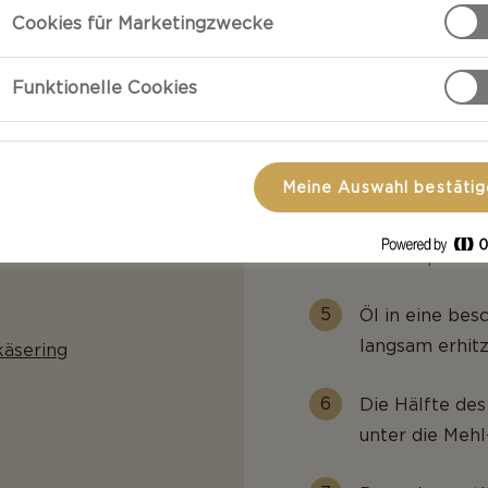
Cookies für Marketingzwecke
Mehl, Backpulv
vorsichtig unt
Funktionelle Cookies
Das Eiweiß au
einem elektri
Meine Auswahl bestäti
Eiweiß blass w
lassen. Das Ei
steife Spitze b
Öl in eine bes
langsam erhitz
käsering
Die Hälfte de
unter die Meh