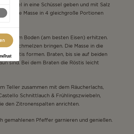
Kartoffel in eine Schüssel geben und mit Salz
rzen. Die Masse in 4 gleichgroße Portionen
it dickem Boden (am besten Eisen) erhitzen.
gen
r zum schmelzen bringen. Die Masse in die
nd Röstis formen. Braten, bis sie auf beiden
aun sind. Bei dem Braten die Röstis leicht
nem Teller zusammen mit dem Räucherlachs,
astello Schnittlauch & Frühlingszwiebeln,
ie den Zitronenspalten anrichten.
ch gemahlenen Pfeffer garnieren und genießen.