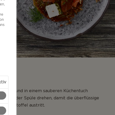
en,
re
von
uns
NG
tiv
b reiben und in einem sauberen Küchentuch
h über der Spüle drehen, damit die überflüssige
 der Kartoffel austritt.