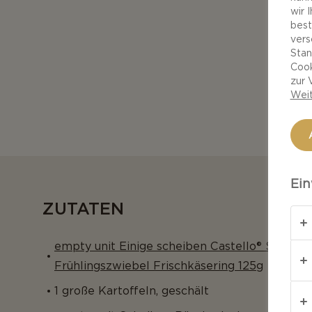
wir 
best
vers
Stan
Cook
zur 
Weit
Ein
ZUTATEN
empty unit Einige scheiben Castello® Schnittl
Frühlingszwiebel Frischkäsering 125g
1 große Kartoffeln, geschält