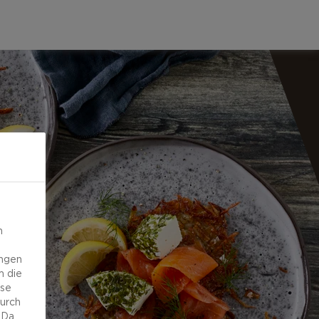
n
ungen
m die
ese
durch
 Da