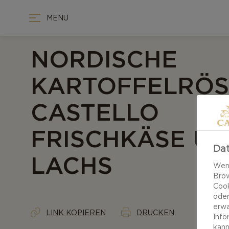
MENU
NORDISCHE
KARTOFFELRÖST
CASTELLO
FRISCHKÄSE U
Dat
LACHS
Wenn
Brow
Cook
oder
erwa
LINK KOPIEREN
DRUCKEN
Info
kann