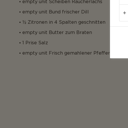
empty unit Scheiben Räucherlachs
empty unit Bund frischer Dill
½ Zitronen in 4 Spalten geschnitten
empty unit Butter zum Braten
1 Prise Salz
empty unit Frisch gemahlener Pfeffer