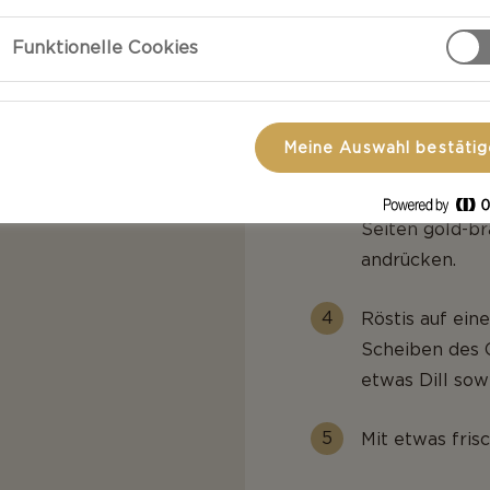
Die geriebene 
und Pfeffer wü
Funktionelle Cookies
teilen.
Eine Pfanne m
Meine Auswahl bestäti
Einen EL Butte
Pfanne geben u
Seiten gold-br
andrücken.
Röstis auf ei
Scheiben des C
etwas Dill sow
Mit etwas fris