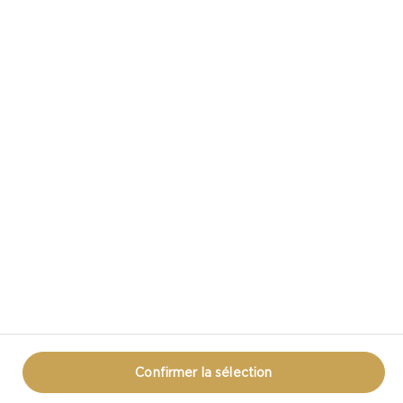
CASTELLO DANS LES MÉDIAS SOCIAUX
VOUS AVEZ UNE QUESTION AU SUJET DU
FROMAGE?
COMMUNIQUEZ AVEC NOUS!
ÉNONCÉ DE CONFIDENTIALITÉ
MODALITÉS D’UTILISATION
RENSEIGNEMENTS SUR LES TÉMOINS
RENSEIGNEMENTS SUR LES TÉMOINS
Confirmer la sélection
© CASTELLO 2014 - 2026