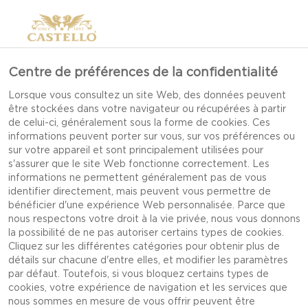
Centre de préférences de la confidentialité
RECETTES SIMPLES ET
Lorsque vous consultez un site Web, des données peuvent
être stockées dans votre navigateur ou récupérées à partir
DÉLICIEUSES POUR UNE
de celui-ci, généralement sous la forme de cookies. Ces
SOIRÉE ROMANTIQUE À
informations peuvent porter sur vous, sur vos préférences ou
sur votre appareil et sont principalement utilisées pour
DEUX
s'assurer que le site Web fonctionne correctement. Les
informations ne permettent généralement pas de vous
identifier directement, mais peuvent vous permettre de
bénéficier d'une expérience Web personnalisée. Parce que
nous respectons votre droit à la vie privée, nous vous donnons
Créez le parfait rendez-vous doux requiert un
la possibilité de ne pas autoriser certains types de cookies.
petit quelque chose de spécial, comme des
Cliquez sur les différentes catégories pour obtenir plus de
détails sur chacune d'entre elles, et modifier les paramètres
saveurs surprenantes et un repas délicieux.
par défaut. Toutefois, si vous bloquez certains types de
Oubliez vos idées préconçues et faites preuve
cookies, votre expérience de navigation et les services que
nous sommes en mesure de vous offrir peuvent être
d’imagination avec ces mets impressionnants et