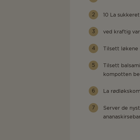
10 La sukkeret
ved kraftig va
Tilsett løkene
Tilsett balsami
kompotten beg
La rødløkskomp
Server de nys
ananaskirsebar