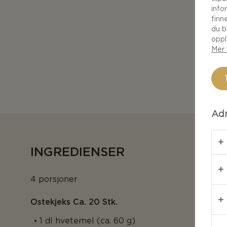
info
finn
du b
oppl
Mer 
Adm
INGREDIENSER
4 porsjoner
Ostekjeks Ca. 20 Stk.
1 dl hvetemel (ca. 60 g)