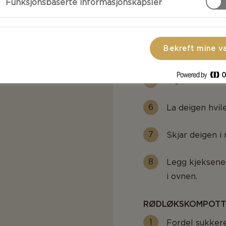
Funksjonsbaserte informasjonskapsler
Elt deigen le
Bekreft mine v
Trill den til en
Trykk rullen fi
La deigen hvile
Skjar deigen i
Legg kjeksene
i ovnen.
RØDLØKSKOMPOTT
Fordel sukkere