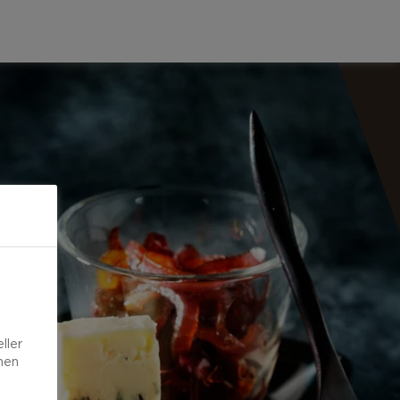
ller
onen