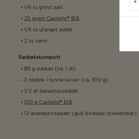
1/4 ts grovt salt
25 gram Castello® Blå
1/4 ss ufarget eddik
2 ss vann
Rødløkskompott
85 g sukker (ca. 1 dl)
3 rødløk i tynne skiver (ca. 300 g)
1/2 dl balsamicoeddik
100 g Castello® Blå
12 ananaskirsebær (gult kinesisk stikkelsbar)