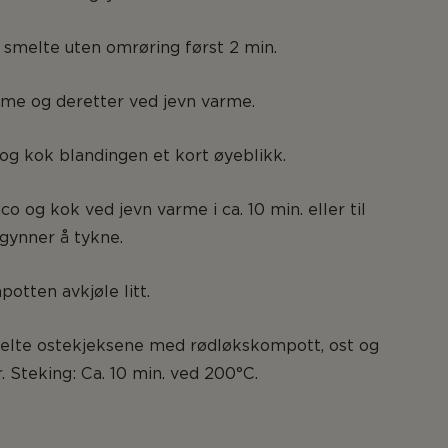
 smelte uten omrøring først 2 min.
rme og deretter ved jevn varme.
 og kok blandingen et kort øyeblikk.
co og kok ved jevn varme i ca. 10 min. eller til
ynner å tykne.
otten avkjøle litt.
telte ostekjeksene med rødløkskompott, ost og
. Steking: Ca. 10 min. ved 200°C.