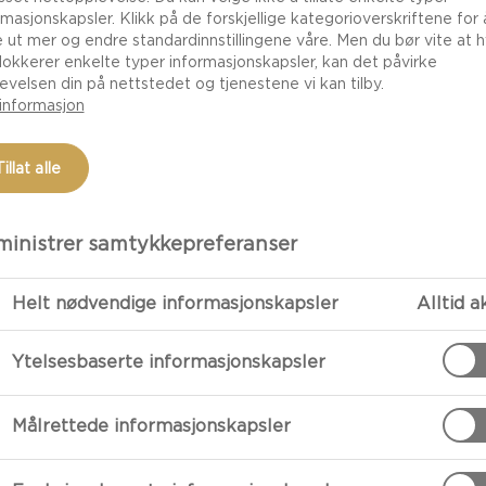
rmasjonskapsler. Klikk på de forskjellige kategorioverskriftene for 
e ut mer og endre standardinnstillingene våre. Men du bør vite at h
lokkerer enkelte typer informasjonskapsler, kan det påvirke
evelsen din på nettstedet og tjenestene vi kan tilby.
informasjon
Tillat alle
inistrer samtykkepreferanser
Helt nødvendige informasjonskapsler
Alltid a
FORBEREDE
Ytelsesbaserte informasjonskapsler
OSTEKJEKS
Bland mel og sa
Målrettede informasjonskapsler
Skjar osten i 