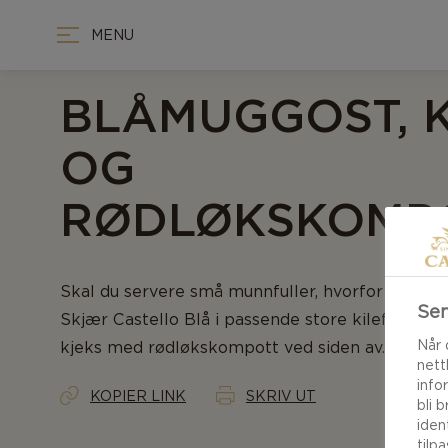
MENU
BLÅMUGGOST, 
OG
RØDLØKSKOMP
Skal du servere små munnfuller, hvorfor ikke gj
Sen
Skjær Castello Blå i passende store kileformer 
Når 
kjeks med rødløkskompott ved siden av.
nett
info
KOPIER LINK
SKRIV UT
bli 
iden
tilp