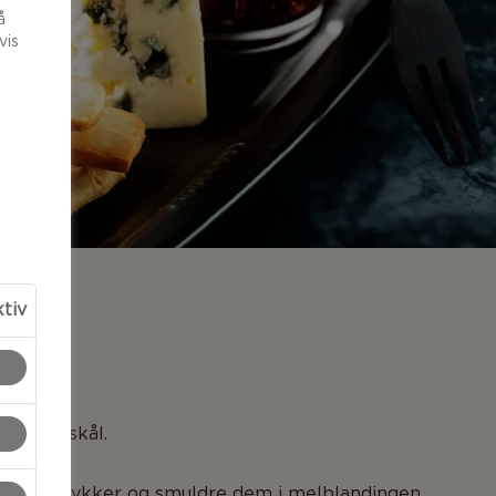
å
vis
ktiv
LSER
lt i en skål.
mindre stykker og smuldre dem i melblandingen.