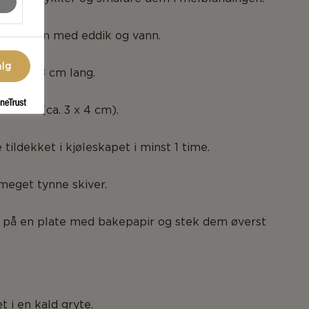
tt sammen med eddik og vann.
alg
 rull ca. 8 cm lang.
rkantet (ca. 3 x 4 cm).
 tildekket i kjøleskapet i minst 1 time.
 meget tynne skiver.
 på en plate med bakepapir og stek dem øverst
t i en kald gryte.