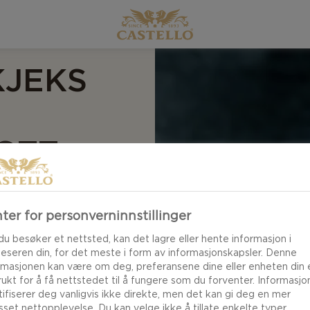
KJEKS
OTT
øre det enkelt?
ter for personverninnstillinger
og legg det på en
du besøker et nettsted, kan det lagre eller hente informasjon i
leseren din, for det meste i form av informasjonskapsler. Denne
rmasjonen kan være om deg, preferansene dine eller enheten din e
brukt for å få nettstedet til å fungere som du forventer. Informasj
tifiserer deg vanligvis ikke direkte, men det kan gi deg en mer
asset nettopplevelse. Du kan velge ikke å tillate enkelte typer