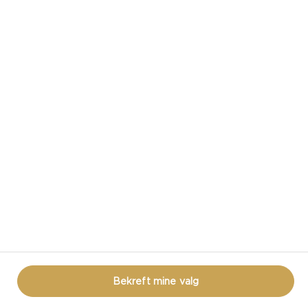
CASTELLO® HVIT
CASTELLO I SOSIALE MEDIER
VILKÅR FOR BRUK
COOKIE INFORMASJON
PERSONVERNERKLÆRING
LÆR MER
Bekreft mine valg
© CASTELLO 2014 - 2026