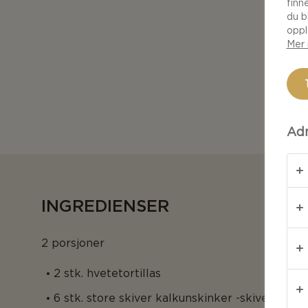
finn
du b
oppl
Mer 
Adm
INGREDIENSER
2 porsjoner
2 stk. hvetetortillas
6 stk. store skiver kalkunskinker -skiver