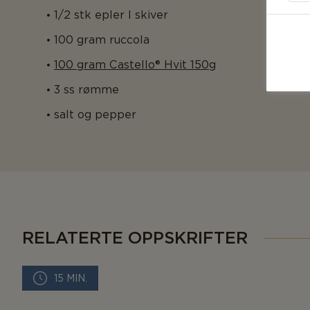
1/2 stk epler I skiver
100 gram ruccola
100 gram Castello® Hvit 150g
3 ss rømme
salt og pepper
RELATERTE OPPSKRIFTER
15 MIN.