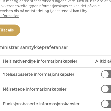
e ut mer og endre standardinnstillingene våre. Men du bør vite at h
lokkerer enkelte typer informasjonskapsler, kan det påvirke
evelsen din på nettstedet og tjenestene vi kan tilby.
informasjon
Tillat alle
inistrer samtykkepreferanser
Helt nødvendige informasjonskapsler
Alltid a
FORBEREDE
Ytelsesbaserte informasjonskapsler
Oppskrift
Målrettede informasjonskapsler
Knus litt Cast
rømme.
Funksjonsbaserte informasjonskapsler