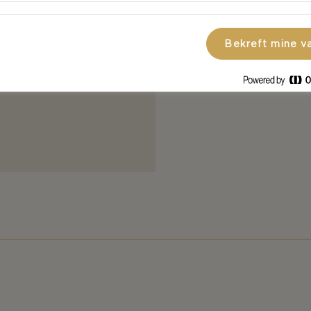
Smak til med 
tortillaen.
Bekreft mine v
Legg salat, sk