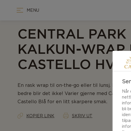
MENU
CENTRAL PARK
KALKUN-WRAP
CASTELLO HVIT
Sen
En rask wrap til on-the-go eller til lunsj. Kalkun
Når 
bedre blir det ikke! Varier gjerne med Castello H
nett
Castello Blå for en litt skarpere smak.
info
bli 
iden
KOPIER LINK
SKRIV UT
tilp
info