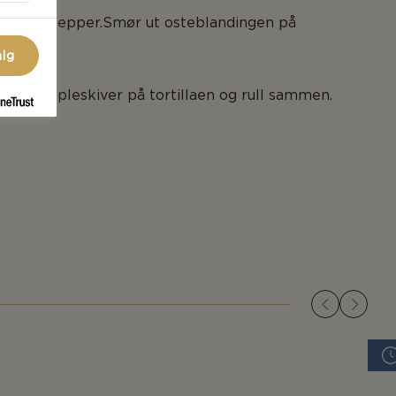
salt og pepper.Smør ut osteblandingen på
alg
inke og epleskiver på tortillaen og rull sammen.