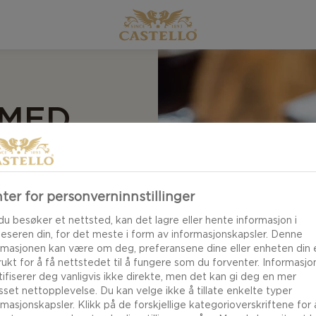
 MED
ter for personverninnstillinger
 og hvitmuggost -
du besøker et nettsted, kan det lagre eller hente informasjon i
vit med Chili eller
leseren din, for det meste i form av informasjonskapsler. Denne
rmasjonen kan være om deg, preferansene dine eller enheten din e
brukt for å få nettstedet til å fungere som du forventer. Informasj
tifiserer deg vanligvis ikke direkte, men det kan gi deg en mer
asset nettopplevelse. Du kan velge ikke å tillate enkelte typer
rmasjonskapsler. Klikk på de forskjellige kategorioverskriftene for 