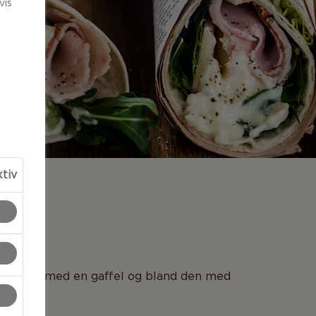
vis
ktiv
LSER
ello Hvit med en gaffel og bland den med