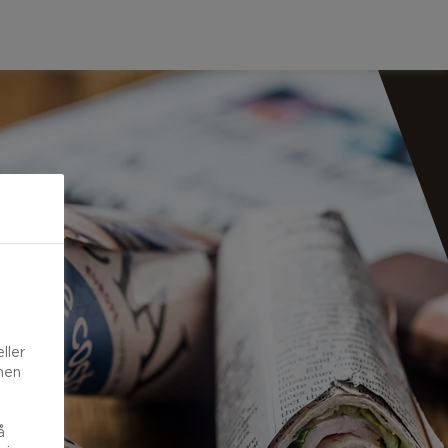
ller
onen
å