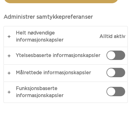
SALAT MED CASTELLO®
BLÅ ØKOLOGISK
Administrer samtykkepreferanser
Helt nødvendige
Alltid aktiv
informasjonskapsler
KOPIER LINK
SKRIV UT
Ytelsesbaserte informasjonskapsler
Målrettede informasjonskapsler
INGREDIENSER
Funksjonsbaserte
2 porsjoner
informasjonskapsler
200 gram ruccola
100 gram Castello® Blå
4 ss olivenolje