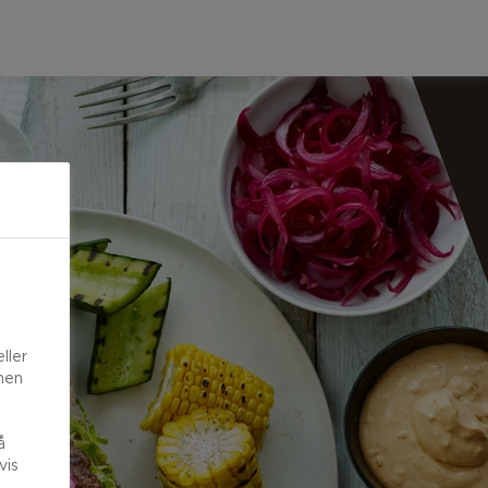
ller
onen
å
vis