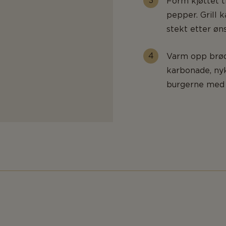
Form kjøttet t
pepper. Grill k
stekt etter øn
Varm opp brøde
karbonade, nyk
burgerne med g