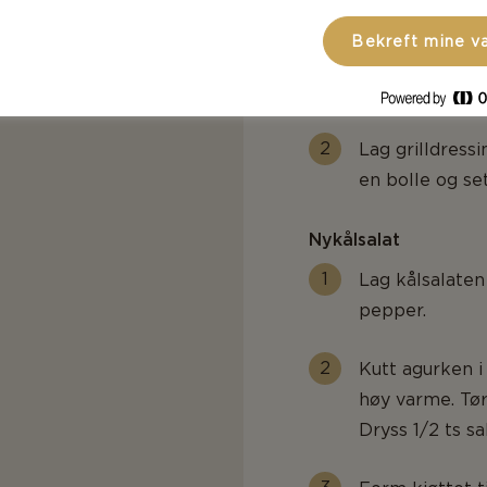
bolle. Gjenta p
Bekreft mine v
syltesaften ov
til servering.
Lag grilldress
en bolle og set
Nykålsalat
Lag kålsalaten
pepper.
Kutt agurken i
høy varme. Tør
Dryss 1/2 ts sa