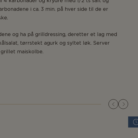
il 4 karbonader og krydre med 1/2 ts salt og
arbonadene i ca. 3 min. på hver side til de er
ske.
ne og ha på grilldressing, deretter et lag med
ålsalat, tørrstekt agurk og syltet løk. Server
rillet maiskolbe.