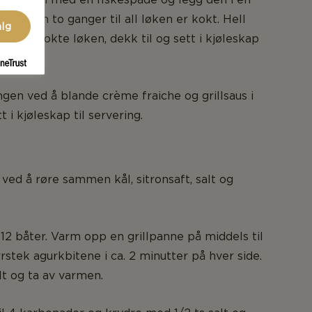
rosessen to ganger til all løken er kokt. Hell
alg
er den kokte løken, dekk til og sett i kjøleskap
ingen ved å blande crème fraiche og grillsaus i
t i kjøleskap til servering.
 ved å røre sammen kål, sitronsaft, salt og
 12 båter. Varm opp en grillpanne på middels til
rstek agurkbitene i ca. 2 minutter på hver side.
lt og ta av varmen.