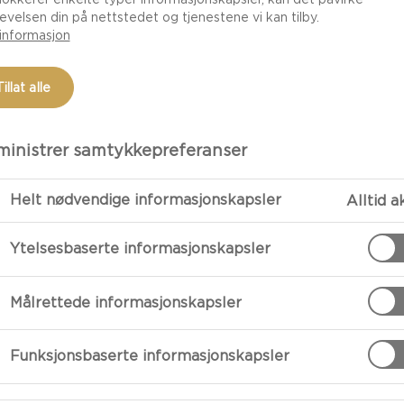
evelsen din på nettstedet og tjenestene vi kan tilby.
informasjon
Tillat alle
inistrer samtykkepreferanser
Helt nødvendige informasjonskapsler
Alltid a
Ytelsesbaserte informasjonskapsler
FORBEREDE
Målrettede informasjonskapsler
Syltet Rødløk
Lag syltet rød
Funksjonsbaserte informasjonskapsler
tykkbunnet kas
løken ut av ka