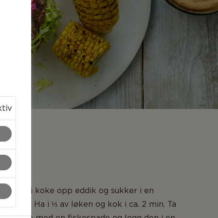
ktiv
LSER
løk ved å koke opp eddik og sukker i en
serolle. Ha i ⅓ av løken og kok i ca. 2 min. Ta
sserollen med en fiskespade og legg den i en