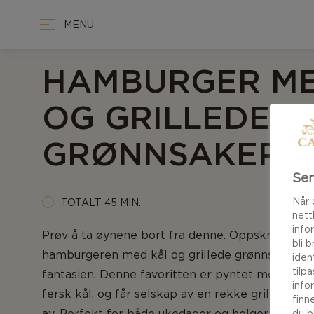
MENU
HAMBURGER ME
OG GRILLEDE
GRØNNSAKER
Sen
Når 
TOTALT 45 MIN.
nett
info
Prøv å ta øynene bort fra denne. Oppskriften vå
bli 
hamburgeren med kål og grillede grønnsaker ove
iden
tilp
fantasien. Denne favoritten er pyntet med lag 
info
fersk kål, og får selskap av en rekke grillede g
finn
av. Perfekt for både ukedager og helger.
du b