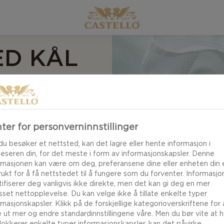
D KÅL
ter for personverninnstillinger
du besøker et nettsted, kan det lagre eller hente informasjon i
leseren din, for det meste i form av informasjonskapsler. Denne
rmasjonen kan være om deg, preferansene dine eller enheten din e
r på den ultimate
brukt for å få nettstedet til å fungere som du forventer. Informasj
rlater ingenting til
tifiserer deg vanligvis ikke direkte, men det kan gi deg en mer
asset nettopplevelse. Du kan velge ikke å tillate enkelte typer
av kremete ost og
rmasjonskapsler. Klikk på de forskjellige kategorioverskriftene for 
rønnsaker ved siden
e ut mer og endre standardinnstillingene våre. Men du bør vite at h
lokkerer enkelte typer informasjonskapsler, kan det påvirke