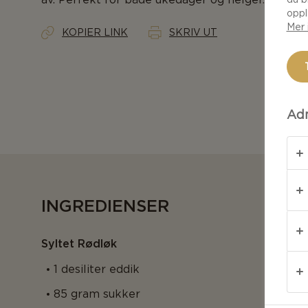
oppl
Mer 
KOPIER LINK
SKRIV UT
Adm
INGREDIENSER
Syltet Rødløk
1 desiliter eddik
85 gram sukker