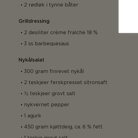
2 rødløk i tynne båter
Grilldressing
2 desiliter crème fraîche 18 %
3 ss barbequesaus
Nykålsalat
300 gram finrevet nykål
2 teskjeer ferskpresset sitronsaft
½ teskjeer grovt salt
nykvernet pepper
1 agurk
450 gram kjøttdeig, ca. 6 % fett
1 teskje grovt salt