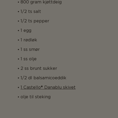
800 gram kjøttdeig
1/2 ts salt
1/2 ts pepper
1 egg
1 rødløk
1 ss smør
1 ss olje
2 ss brunt sukker
1/2 dl balsamicoeddik
1 Castello® Danablu skivet
olje til steking