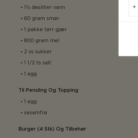
1½ desiliter vann
60 gram smør
1 pakke tørr gjær
800 gram mel
2 ss sukker
1 1/2 ts salt
1 egg
Til Pensling Og Topping
1 egg
sesamfrø
Burger (4 Stk) Og Tilbehør