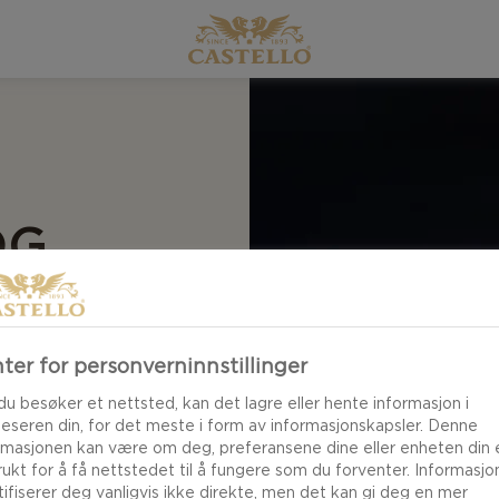
OG
T LØK
ter for personverninnstillinger
du besøker et nettsted, kan det lagre eller hente informasjon i
leseren din, for det meste i form av informasjonskapsler. Denne
? Prøv oppskriften
rmasjonen kan være om deg, preferansene dine eller enheten din e
s mer her.
brukt for å få nettstedet til å fungere som du forventer. Informasj
tifiserer deg vanligvis ikke direkte, men det kan gi deg en mer