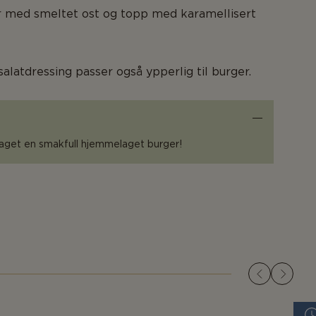
r med smeltet ost og topp med karamellisert
latdressing passer også ypperlig til burger.
 laget en smakfull hjemmelaget burger!