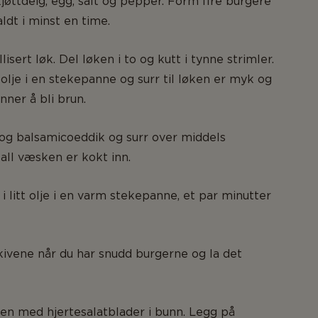
ttdeig, egg, salt og pepper. Form fire burgere
ldt i minst en time.
isert løk. Del løken i to og kutt i tynne strimler.
lje i en stekepanne og surr til løken er myk og
nner å bli brun.
 og balsamicoeddik og surr over middels
 all væsken er kokt inn.
i litt olje i en varm stekepanne, et par minutter
ivene når du har snudd burgerne og la det
en med hjertesalatblader i bunn. Legg på