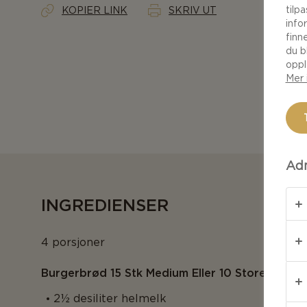
tilp
KOPIER LINK
SKRIV UT
info
finn
du b
oppl
Mer 
Adm
INGREDIENSER
4 porsjoner
Burgerbrød 15 Stk Medium Eller 10 Store
2½ desiliter helmelk