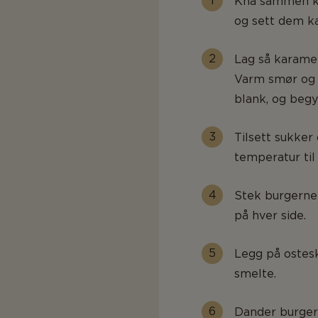
Kna sammen kjø
og sett dem ka
Lag så karamell
Varm smør og o
blank, og begy
Tilsett sukker
temperatur til
Stek burgerne 
på hver side.
Legg på ostesk
smelte.
Dander burger