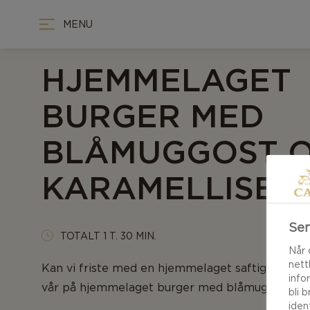
MENU
HJEMMELAGET
BURGER MED
BLÅMUGGOST 
KARAMELLISER
Sen
TOTALT 1 T. 30 MIN.
Når 
nett
Kan vi friste med en hjemmelaget saftig burger
info
vår på hjemmelaget burger med blåmuggost! Le
bli 
iden