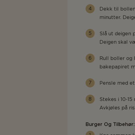
Dekk til bollen
minutter. Deig
Slå ut deigen 
Deigen skal væ
Rull boller og
bakepapiret me
Pensle med et 
Stekes i 10-15
Avkjøles på ri
Burger Og Tilbehør: