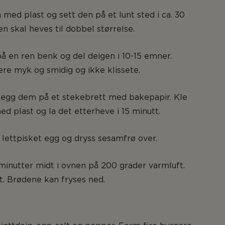
 med plast og sett den på et lunt sted i ca. 30
en skal heves til dobbel størrelse.
på en ren benk og del deigen i 10-15 emner.
re myk og smidig og ikke klissete.
 legg dem på et stekebrett med bakepapir. Kle
d plast og la det etterheve i 15 minutt.
lettpisket egg og dryss sesamfrø over.
 minutter midt i ovnen på 200 grader varmluft.
st. Brødene kan fryses ned.