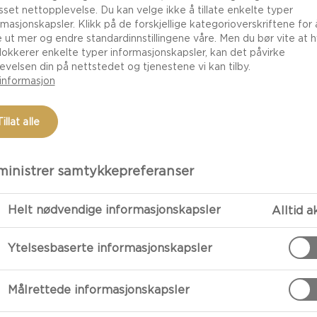
asset nettopplevelse. Du kan velge ikke å tillate enkelte typer
rmasjonskapsler. Klikk på de forskjellige kategorioverskriftene for 
e ut mer og endre standardinnstillingene våre. Men du bør vite at h
lokkerer enkelte typer informasjonskapsler, kan det påvirke
evelsen din på nettstedet og tjenestene vi kan tilby.
informasjon
Tillat alle
inistrer samtykkepreferanser
FORBEREDE
Helt nødvendige informasjonskapsler
Alltid a
Ytelsesbaserte informasjonskapsler
Oppskrift
Burger er vel
Målrettede informasjonskapsler
smaker også of
denne oppskri