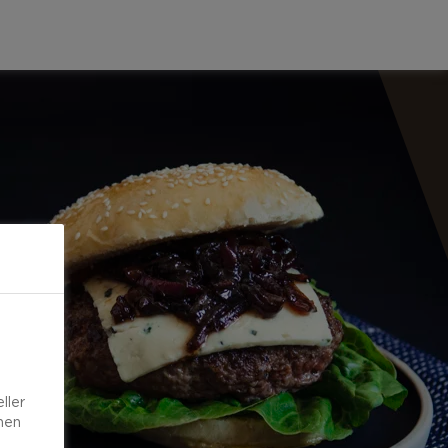
ller
onen