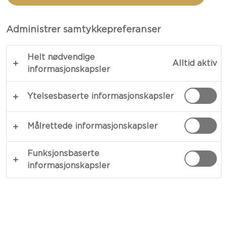
BLÅMUGGOST
Administrer samtykkepreferanser
Italiensk pizza er en god klassiker! Se oppskriften
Helt nødvendige
vår på hjemmelaget italiensk pizza her.
Alltid aktiv
informasjonskapsler
KOPIER LINK
SKRIV UT
Ytelsesbaserte informasjonskapsler
Målrettede informasjonskapsler
INGREDIENSER
Funksjonsbaserte
informasjonskapsler
2 porsjoner
Italiensk Pizzabunn
500 gram hvetemel