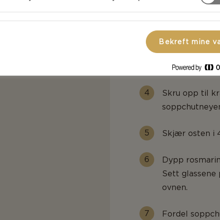
Hell forsiktig 
pepper.
Bekreft mine v
Kok soppen på 
sukkeret er sm
Skru opp til kr
soppchutneyen
Skjær osten i 
Dypp rosmarink
Sett glassene 
ovnen.
Fordel soppch