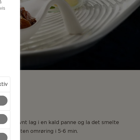
å
vis
ktiv
LSER
t i et jevnt lag i en kald panne og la det smelte
rme og uten omrøring i 5-6 min.