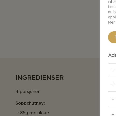
info
finn
du b
oppl
Mer 
Adm
INGREDIENSER
4 porsjoner
Soppchutney:
85g rørsukker