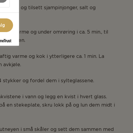
i eddiken og tilsett sjampinjonger, salt og
alg
jevn varme og under omrøring i ca. 5 min., til
eltet igen.
aftig varme og kok i ytterligere ca. 1 min. La
 avkjøle.
4 stykker og fordel dem i sylteglassene.
vistene i vann og legg en kvist i hvert glass.
på en stekeplate, skru lokk på og lun dem midt i
utneyen i små skåler og sett dem sammen med