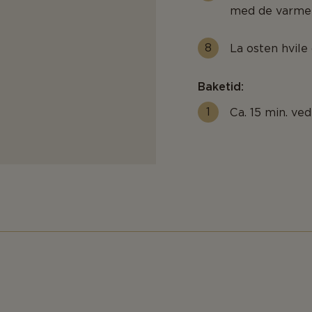
med de varme 
La osten hvile 
Baketid:
Ca. 15 min. ve