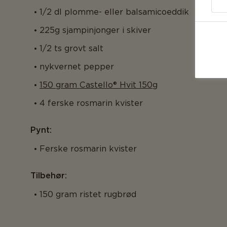
1/2 dl plomme- eller balsamicoeddik
225g sjampinjonger i skiver
1/2 ts grovt salt
nykvernet pepper
150 gram Castello® Hvit 150g
4 ferske rosmarin kvister
Pynt:
Ferske rosmarin kvister
Tilbehør:
150 gram ristet rugbrød