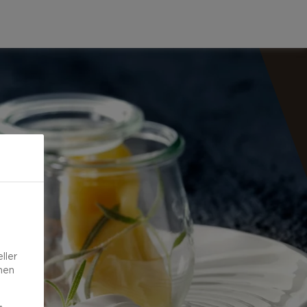
ller
onen