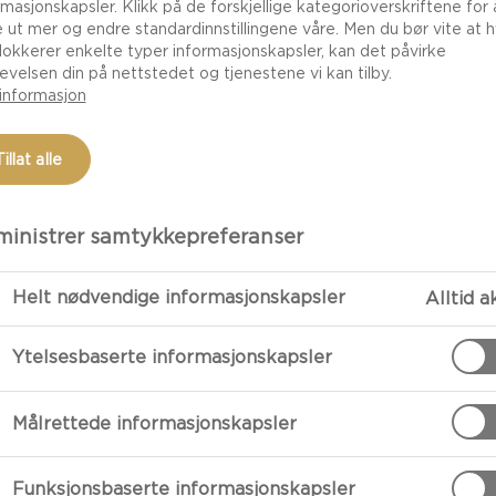
rmasjonskapsler. Klikk på de forskjellige kategorioverskriftene for 
e ut mer og endre standardinnstillingene våre. Men du bør vite at h
lokkerer enkelte typer informasjonskapsler, kan det påvirke
evelsen din på nettstedet og tjenestene vi kan tilby.
informasjon
Tillat alle
inistrer samtykkepreferanser
Helt nødvendige informasjonskapsler
Alltid a
FORBEREDE
Ytelsesbaserte informasjonskapsler
Soppchutney:
Målrettede informasjonskapsler
Fordel sukkere
ved kraftig va
Funksjonsbaserte informasjonskapsler