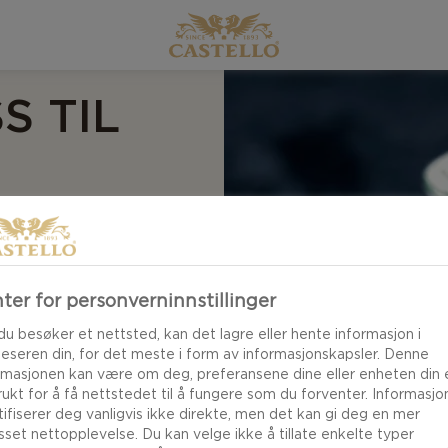
S TIL
enom det vanlige.
ter for personverninnstillinger
du besøker et nettsted, kan det lagre eller hente informasjon i
leseren din, for det meste i form av informasjonskapsler. Denne
rmasjonen kan være om deg, preferansene dine eller enheten din e
brukt for å få nettstedet til å fungere som du forventer. Informasj
tifiserer deg vanligvis ikke direkte, men det kan gi deg en mer
asset nettopplevelse. Du kan velge ikke å tillate enkelte typer