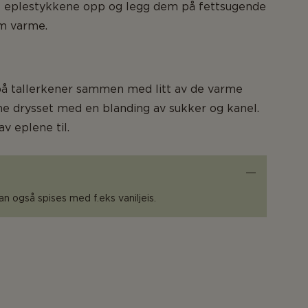
e eplestykkene opp og legg dem på fettsugende
em varme.
på tallerkener sammen med litt av de varme
e drysset med en blanding av sukker og kanel.
v eplene til.
n også spises med f.eks vaniljeis.