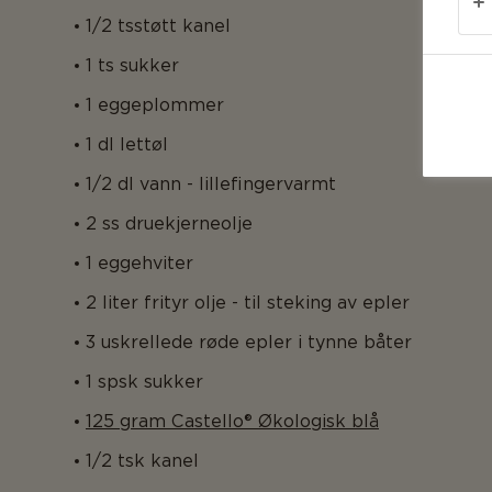
1/2 tsstøtt kanel
1 ts sukker
1 eggeplommer
1 dl lettøl
1/2 dl vann - lillefingervarmt
2 ss druekjerneolje
1 eggehviter
2 liter frityr olje - til steking av epler
3 uskrellede røde epler i tynne båter
1 spsk sukker
125 gram Castello® Økologisk blå
1/2 tsk kanel