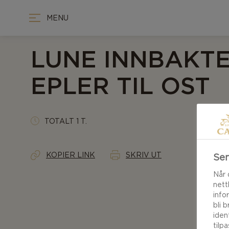
MENU
LUNE INNBAKT
EPLER TIL OST
TOTALT 1 T.
KOPIER LINK
SKRIV UT
Sen
Når 
nett
info
bli 
iden
tilp