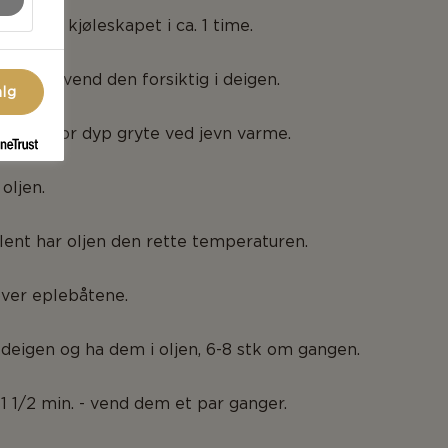
dekket i kjøleskapet i ca. 1 time.
stiv og vend den forsiktig i deigen.
alg
 i en stor dyp gryte ved jevn varme.
 oljen.
llent har oljen den rette temperaturen.
over eplebåtene.
deigen og ha dem i oljen, 6-8 stk om gangen.
 1 1/2 min. - vend dem et par ganger.