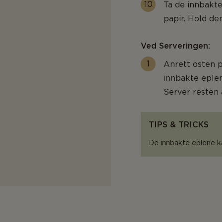
Ta de innbakt
papir. Hold d
Ved Serveringen:
Anrett osten 
innbakte eplen
Server resten a
TIPS & TRICKS
De innbakte eplene ka