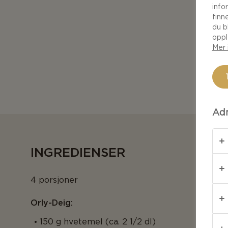
info
finn
du b
oppl
Mer 
Adm
INGREDIENSER
4 porsjoner
Orly-Deig:
150 g hvetemel (ca. 2 1/2 dl)