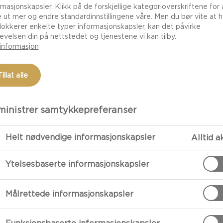
rmasjonskapsler. Klikk på de forskjellige kategorioverskriftene for 
e ut mer og endre standardinnstillingene våre. Men du bør vite at h
lokkerer enkelte typer informasjonskapsler, kan det påvirke
evelsen din på nettstedet og tjenestene vi kan tilby.
informasjon
Tillat alle
inistrer samtykkepreferanser
Helt nødvendige informasjonskapsler
Alltid a
FORBEREDE
Ytelsesbaserte informasjonskapsler
Orly-Deig:
Målrettede informasjonskapsler
Pisk mel, kane
til en glatt dei