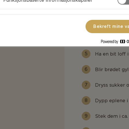
Funksjonsbaserte informasjonskapsler
Sett deigen til
Pisk eggehvite 
Bekreft mine v
Varm oljen opp
Ha en bit loff i
Blir brødet gy
Dryss sukker 
Dypp eplene i 
Stek dem i ca.