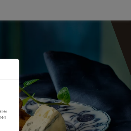
ller
onen