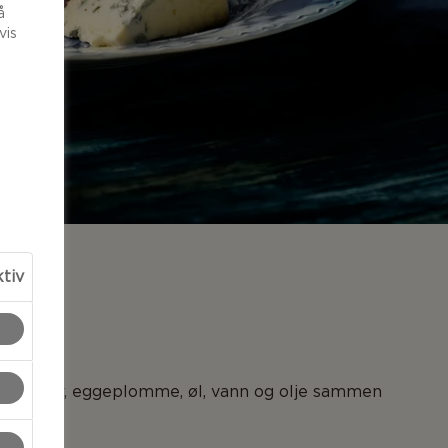
å
vis
ktiv
LSER
l, sukker, eggeplomme, øl, vann og olje sammen
g.