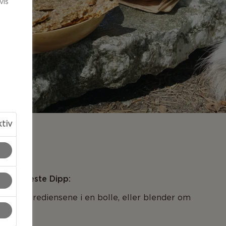
vis
ktiv
LSER
ns Diggeste Dipp:
lle ingrediensene i en bolle, eller blender om