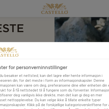
ESTE
 kvaliteten på
lsmakende ostedipp
ter for personverninnstillinger
u venter på at
du besøker et nettsted, kan det lagre eller hente informasjon i
lille ekstra og topper
leseren din, for det meste i form av informasjonskapsler. Denne
rmasjonen kan være om deg, preferansene dine eller enheten din e
brukt for å få nettstedet til å fungere som du forventer. Informasj
tifiserer deg vanligvis ikke direkte, men det kan gi deg en mer
asset nettopplevelse. Du kan velge ikke å tillate enkelte typer
rmasjonskapsler. Klikk på de forskjellige kategorioverskriftene for 