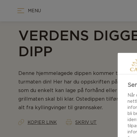
MENU
VERDENS DIGG
DIPP
Denne hjemmelagede dippen kommer til å heve
turmaten din! Her har du oppskriften på en ve
Sen
som du enkelt kan lage på forhånd eller mens d
Når 
grillmaten skal bli klar. Ostedippen tilfører det 
nett
alt fra kyllingvinger til grønnsaker.
info
bli 
iden
KOPIER LINK
SKRIV UT
tilp
info