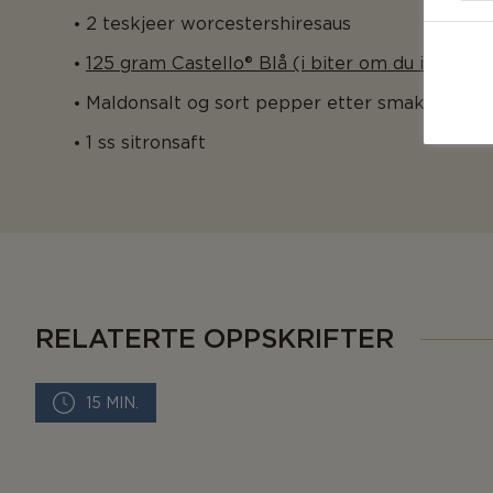
2 teskjeer worcestershiresaus
125 gram Castello® Blå (i biter om du ikke br
Maldonsalt og sort pepper etter smak
1 ss sitronsaft
RELATERTE OPPSKRIFTER
15 MIN.