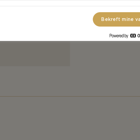
Dippen blir en
kjøleskapet ti
uker blender)
Bekreft mine v
med en gang.