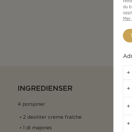
finn
du b
oppl
Mer 
Adm
INGREDIENSER
4 porsjoner
2 desiliter crème fraîche
1 dl majones