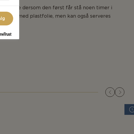
da bedre dersom den først får stå noen timer i
ldekket med plastfolie, men kan også serveres
alg