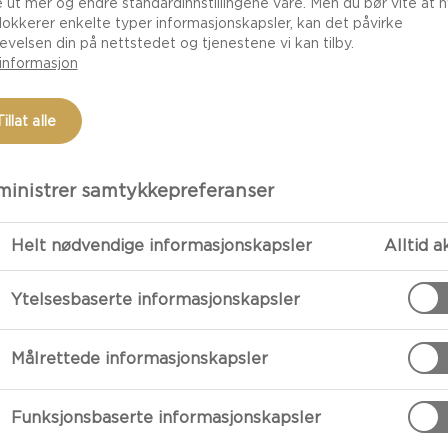
e ut mer og endre standardinnstillingene våre. Men du bør vite at h
lokkerer enkelte typer informasjonskapsler, kan det påvirke
evelsen din på nettstedet og tjenestene vi kan tilby.
informasjon
Tillat alle
inistrer samtykkepreferanser
Helt nødvendige informasjonskapsler
Alltid a
FORBEREDE
Ytelsesbaserte informasjonskapsler
Slik Lager Du Verde
Målrettede informasjonskapsler
Bland sammen a
Funksjonsbaserte informasjonskapsler
du har det.