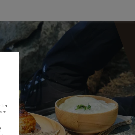
ller
onen
å