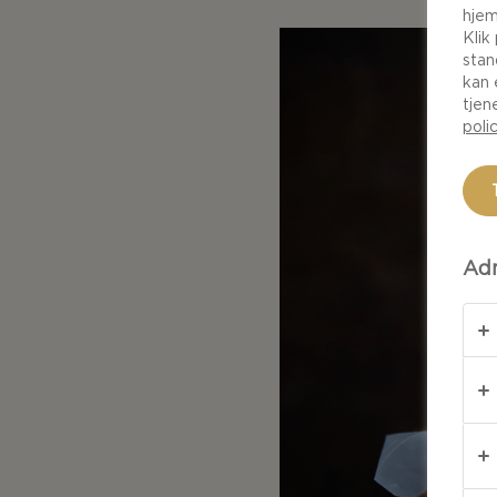
hjem
Klik
stan
kan 
tjen
poli
Adm