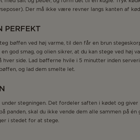
et med salt og peber, og form det til en kugle. Tryk kød
yseposer). Der må ikke være revner langs kanten af kød
N PERFEKT
eg bøffen ved høj varme, til den får en brun stegeskorp
 en god smag, og olien sikrer, at du kan stege ved høj 
å hver side. Lad bøfferne hvile i 5 minutter inden server
øffen, og lad dem smelte let.
EN
under stegningen. Det fordeler saften i kødet og giver 
r på panden, skal du ikke vende dem alle sammen på én g
r i stedet for at stege.
N