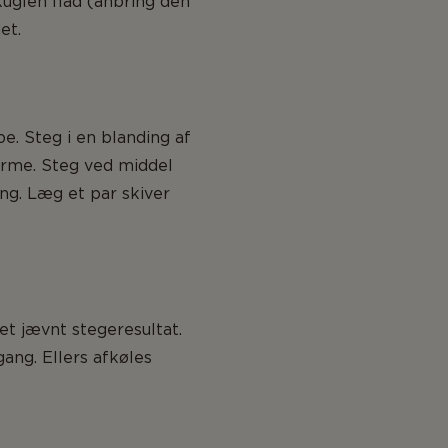
kuglen flad (anbring den
et.
e. Steg i en blanding af
varme. Steg ved middel
ing. Læg et par skiver
et jævnt stegeresultat.
ang. Ellers afkøles