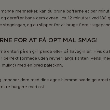
il mange mennesker, kan du brune bøfferne et par minut
 og derefter bage dem ovnen i ca. 12 minutter ved 180 g
stegningen, og du slipper for at bruge flere stegepand
ERNE FOR AT FÅ OPTIMAL SMAG!
rne enten på en grillpande eller på havegrillen. Hvis du 
e er perfekt formede uden revner langs kanten. Pensl me
om muligt) med en bred paletkniv.
 og imponer dem med dine egne hjemmelavede gourmetb
 lækre burgere med ost.