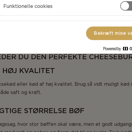
Funktionelle cookies
Bekræft mine v
EDER DU DEN PERFEKTE CHEESEBU
F HØJ KVALITET
ksekød eller kød af høj kvalitet. Brug så vidt muligt kø
åde saft og kraft.
IGTIGE STØRRELSE BØF
magssag, hvor stor bøffen skal være, men et godt udgan