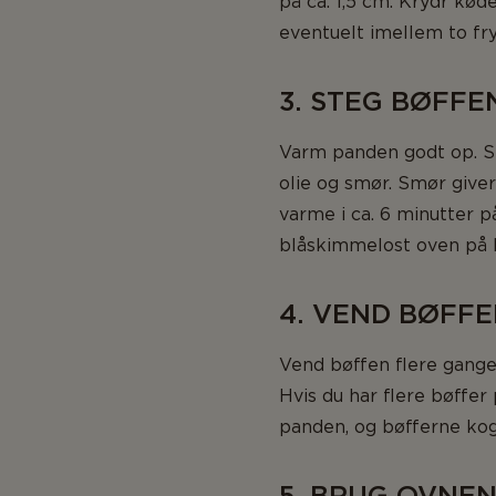
på ca. 1,5 cm. Krydr kød
eventuelt imellem to fr
3. STEG BØFFE
Varm panden godt op. St
olie og smør. Smør giver
varme i ca. 6 minutter p
blåskimmelost oven på b
4. VEND BØFF
Vend bøffen flere gange 
Hvis du har flere bøffe
panden, og bøfferne koge
5. BRUG OVNE