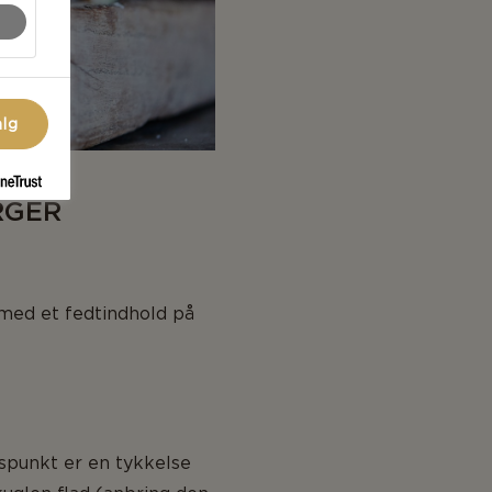
alg
RGER
d med et fedtindhold på
gspunkt er en tykkelse