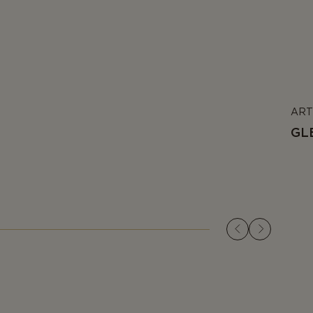
ART
GL