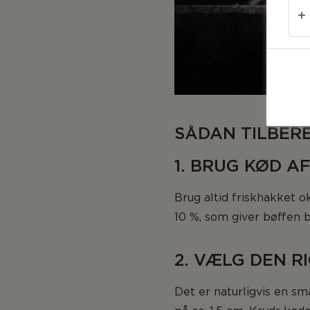
SÅDAN TILBER
1. BRUG KØD A
Brug altid friskhakket o
10 %, som giver bøffen b
2. VÆLG DEN R
Det er naturligvis en s