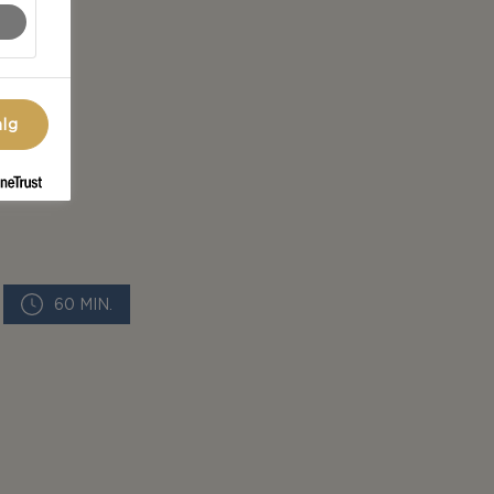
alg
60 MIN.