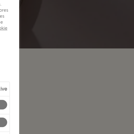
.
vores
ies
de
okie
FERENCE
tive