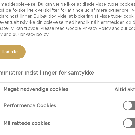
mesideoplevelse. Du kan vælge ikke at tillade visse typer cookies
 på de forskellige overskrifter for at finde ud af mere og ændre i 
dardindstillinger. Du bør dog vide, at blokering af visse typer cook
eventuelt påvirke din oplevelse med henblik på hjemmesiden og 
ester, vi kan tilbyde. Please read
Google Privacy Policy
and our
co
cy
and our
privacy policy
Tillad alle
LEDNINGER
MÅLTIDSTYPE
OPSKRIFTSKATEGORI
MÅLTIDSPRE
inistrer indstillinger for samtykke
NDE RETTER MED
ETHVERT ØJEBLIK
Meget nødvendige cookies
Altid ak
Performance Cookies
ilde og elegante toner er vores
Målrettede cookies
ld af retter – hvad enten du forkæler dig selv,
nspiration til opskrifter med brie, såsom en