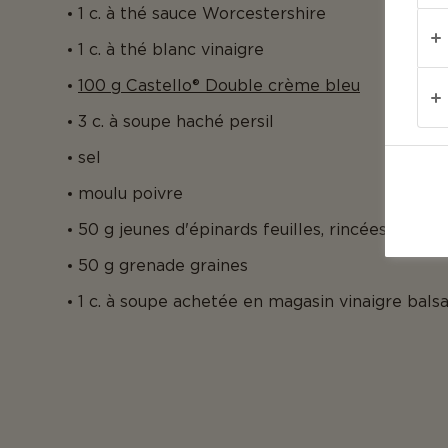
1 c. à thé sauce Worcestershire
1 c. à thé blanc vinaigre
100 g Castello® Double crème bleu
3 c. à soupe haché persil
sel
moulu poivre
50 g jeunes d'épinards feuilles, rincées
50 g grenade graines
1 c. à soupe achetée en magasin vinaigre bal