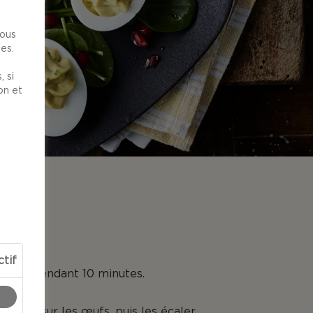
nous
es.
 si
on et
N
ctif
s œufs pendant 10 minutes.
 froide sur les œufs, puis les écaler.