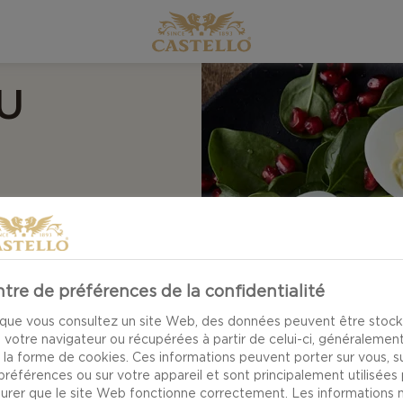
U
ARDS
tre de préférences de la confidentialité
s comme vous n’en
que vous consultez un site Web, des données peuvent être stoc
a salade d’épinards.
 votre navigateur ou récupérées à partir de celui-ci, généralemen
 la forme de cookies. Ces informations peuvent porter sur vous, s
rshire à l’umami
préférences ou sur votre appareil et sont principalement utilisées
intense et crémeux,
surer que le site Web fonctionne correctement. Les informations 