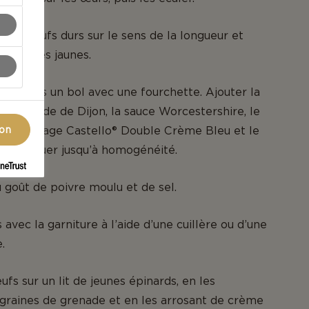
 les œufs durs sur le sens de la longueur et
ement les jaunes.
unes dans un bol avec une fourchette. Ajouter la
 moutarde de Dijon, la sauce Worcestershire, le
, le fromage Castello® Double Crème Bleu et le
ion
puis remuer jusqu’à homogénéité.
 goût de poivre moulu et de sel.
 avec la garniture à l’aide d’une cuillère ou d’une
.
fs sur un lit de jeunes épinards, en les
graines de grenade et en les arrosant de crème