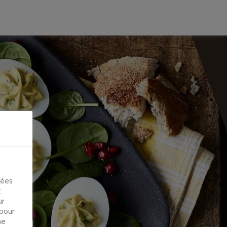
kées
t
ur
 pour
ne