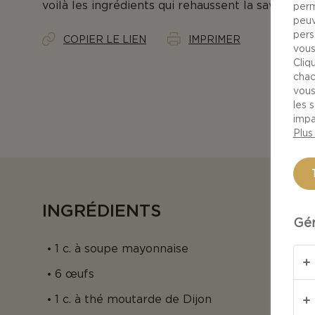
voilà les ingrédients qui rehaussent la saveur de
perm
peuv
pers
COPIER LE LIEN
IMPRIMER
vous
Cliq
chac
vous
les 
impa
Plus
INGRÉDIENTS
Gér
1 c. à soupe mayonnaise
6 œufs
1 c. à thé moutarde de Dijon