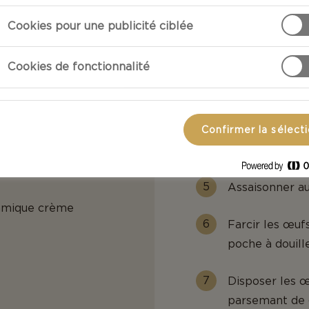
Cookies pour une publicité ciblée
Couper en deux
retirer délicat
Cookies de fonctionnalité
Écraser les ja
mayonnaise, la
vinaigre blanc
Confirmer la sélect
persil haché, 
Assaisonner au
samique crème
Farcir les œufs
poche à douille
Disposer les œu
parsemant de 