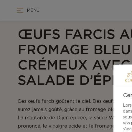
MENU
ŒUFS FARCIS A
FROMAGE BLEU
CRÉMEUX AVEC
SALADE D’ÉPIN
Cen
Ces œufs farcis goûtent le ciel. Des œufs farci
Lors
aurez jamais goûté, grâce au fromage bleu et à l
dans
sous
La moutarde de Dijon épicée, la sauce Worceste
vos 
prononcé, le vinaigre acide et le fromage bleu 
s'as