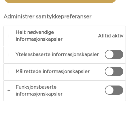
REKESALAT
Administrer samtykkepreferanser
TOTALT 1 T. 5 MIN.
Helt nødvendige
Alltid aktiv
Alt annet enn vanlig – oppskriften vår på sprø og
informasjonskapsler
frisk rekesalat har spennende kombinasjoner med
Ytelsesbaserte informasjonskapsler
sterke kontraster i både konsistenser og smaker.
Pyntet i glass er stabler med grønnsaker og
nypresset frukt klemt sammen i fargerik blanding,
Målrettede informasjonskapsler
perfekt for pikniker eller som en kreativ lunsj. Hiv
innpå!
Funksjonsbaserte
informasjonskapsler
KOPIER LINK
SKRIV UT