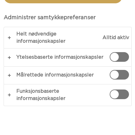
PÆREFYLL
Administrer samtykkepreferanser
TOTALT 1 T.
Helt nødvendige
Alltid aktiv
Prøv vår deilige vårruller med pærefyll som en litt
informasjonskapsler
annerledes dessert! Se oppskriften her.
Ytelsesbaserte informasjonskapsler
KOPIER LINK
SKRIV UT
Målrettede informasjonskapsler
Funksjonsbaserte
INGREDIENSER
informasjonskapsler
4 porsjoner
Vårruller Med Pærefyll: