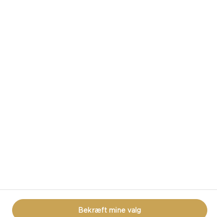
CASTELLO PÅ DE SOCIALE MEDIER
HAR DU SPØRGSMÅL OMKRING OST?
KONTAKT OS!
PRIVACY NOTICE
BRUGSBETINGELSER
BRUG AF COOKIES
COOKIE POLITIK
Bekræft mine valg