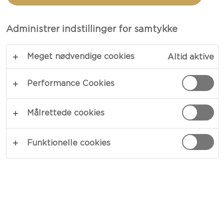
ROULADE MED
ROSENKÅLSSALAT
Administrer indstillinger for samtykke
Meget nødvendige cookies
Altid aktive
KOPIER LINK
PRINT
Performance Cookies
Målrettede cookies
INGREDIENSER
Funktionelle cookies
Filodejen:
30 - 50 g Castello® Danablu Extra Creamy 60+
skiveost
6 ark filodej