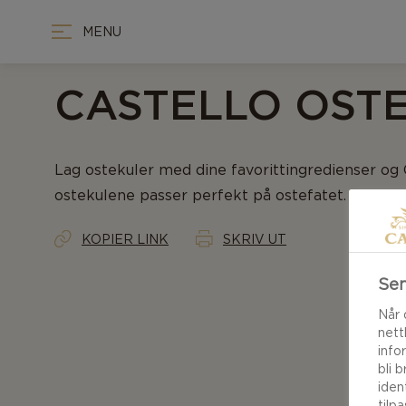
MENU
CASTELLO OST
Lag ostekuler med dine favorittingredienser og C
ostekulene passer perfekt på ostefatet. Se opps
KOPIER LINK
SKRIV UT
Sen
Når 
nett
info
bli 
iden
tilp