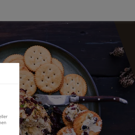
ller
onen