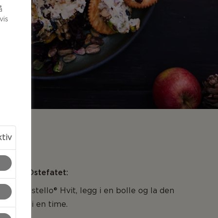
å
vis
ktiv
LSER
ler Til Ostefatet:
n på Castello® Hvit, legg i en bolle og la den
peratur i en time.