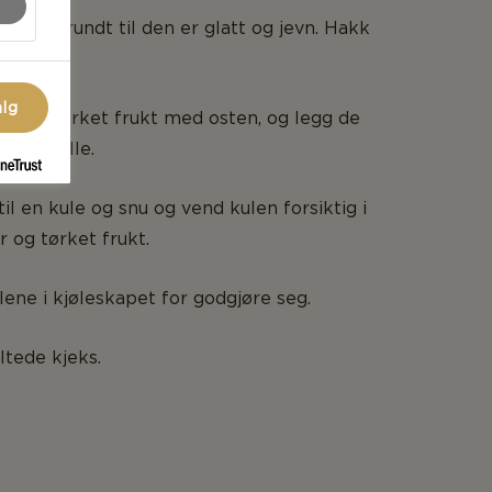
k, rør rundt til den er glatt og jevn. Hakk
t frukt.
alg
ter og tørket frukt med osten, og legg de
i en bolle.
il en kule og snu og vend kulen forsiktig i
 og tørket frukt.
lene i kjøleskapet for godgjøre seg.
tede kjeks.