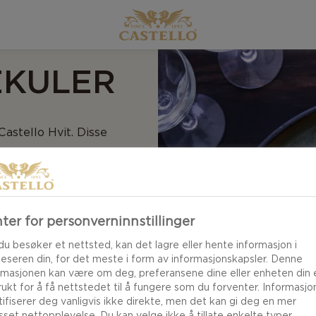
EKULER
astello Hvit. Disse
kriften her.
ter for personverninnstillinger
du besøker et nettsted, kan det lagre eller hente informasjon i
leseren din, for det meste i form av informasjonskapsler. Denne
rmasjonen kan være om deg, preferansene dine eller enheten din e
brukt for å få nettstedet til å fungere som du forventer. Informasj
tifiserer deg vanligvis ikke direkte, men det kan gi deg en mer
asset nettopplevelse. Du kan velge ikke å tillate enkelte typer