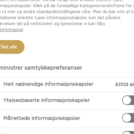
rmasjonskapsler. Klikk på de forskjellige kategorioverskriftene for 
e ut mer og endre standardinnstillingene våre. Men du bør vite at h
lokkerer enkelte typer informasjonskapsler, kan det påvirke
evelsen din på nettstedet og tjenestene vi kan tilby.
informasjon
Tillat alle
inistrer samtykkepreferanser
Helt nødvendige informasjonskapsler
Alltid a
FORBEREDE
Ytelsesbaserte informasjonskapsler
Slik Lager Du Osteku
Skjær av kante
Målrettede informasjonskapsler
hvile i romtem