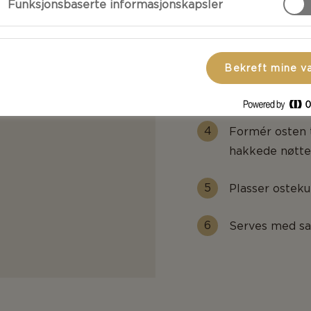
Funksjonsbaserte informasjonskapsler
Når osten er my
nøtter og tørke
Bekreft mine v
Rør 1/3 av nøt
resterende 2/3 
Formér osten t
hakkede nøtter
Plasser osteku
Serves med sal