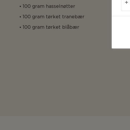
100 gram hasselnøtter
100 gram tørket tranebær
100 gram tørket blåbær