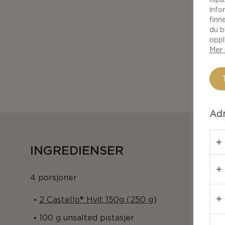
info
finn
du b
oppl
Mer 
Adm
INGREDIENSER
4 porsjoner
2 Castello® Hvit 150g (250 g)
100 g unsalted pistasjer