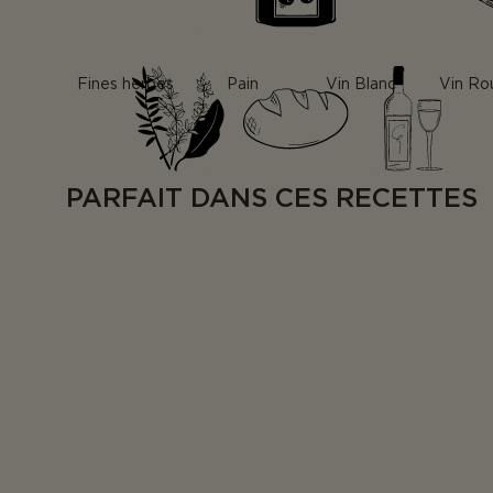
Fines herbes
Pain
Vin Blanc
Vin Ro
PARFAIT DANS CES RECETTES