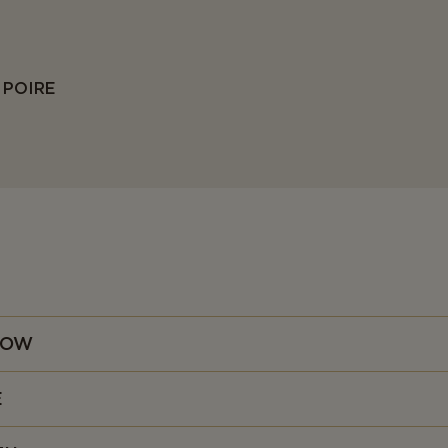
 POIRE
NOW
abriqué pour la première fois au Danemark en 2020
E
 est spécialement conçu pour les personnes qui sont prêtes à lais
s sensations, mais qui n'apprécient guère le goût très prononcé d
ement doux