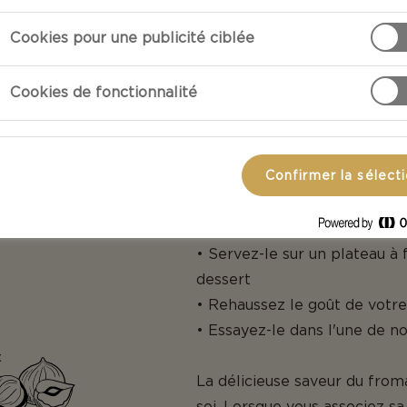
Cookies pour une publicité ciblée
Cookies de fonctionnalité
ÉS
À TABLE!
Confirmer la sélect
hausser le goût de
• Tranchez-le et dégustez-le 
vivre une
• Dégustez-le comme un des
e saveurs.
d'accompagnement
• Servez-le sur un plateau à 
dessert
• Rehaussez le goût de votre
• Essayez-le dans l'une de no
x
La délicieuse saveur du from
soi. Lorsque vous associez s