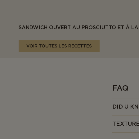
SANDWICH OUVERT AU PROSCIUTTO ET À LA
VOIR TOUTES LES RECETTES
FAQ
DID U K
• Il a été f
TEXTUR
• Ce fromage
cours à leur
• Délicieus