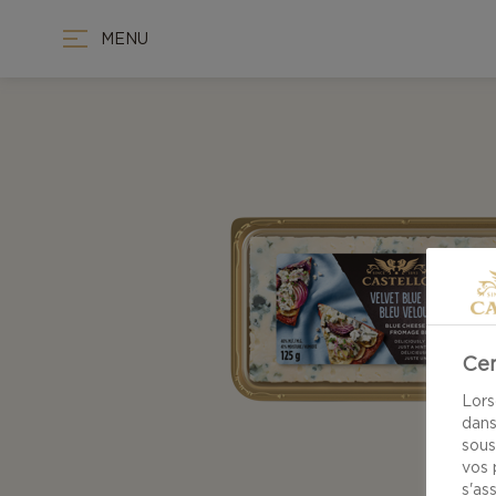
MENU
Cen
Lors
dans
sous
vos 
s'as