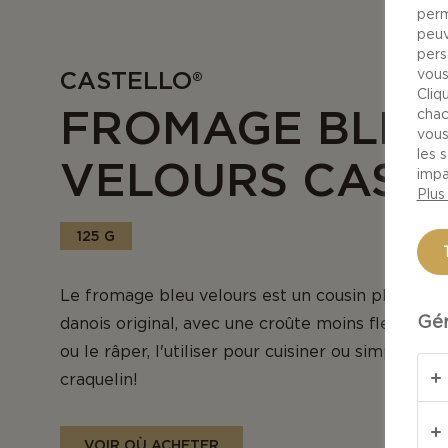
perm
peuv
pers
CASTELLO®
vous
Cliq
FROMAGE BLEU
chac
vous
les 
VELOURS CAST
impa
Plus
125 G
Le fromage bleu velours est un cousin plus doux
Gér
danois original, avec une croûte moins fleurie. 
ou le râper, l'utiliser pour cuisiner ou simplemen
craquelin!
VOIR OÙ ACHETER