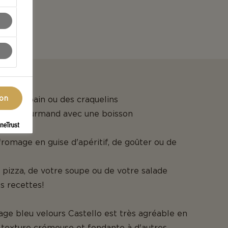
ion
sur du pain ou des craquelins
sert gourmand avec une boisson
fromage en guise d'apéritif, de goûter ou de
 pizza, de votre soupe ou de votre salade
s recettes!
age bleu velours Castello est très agréable en
a texture crémeuse et fondante à d'autres