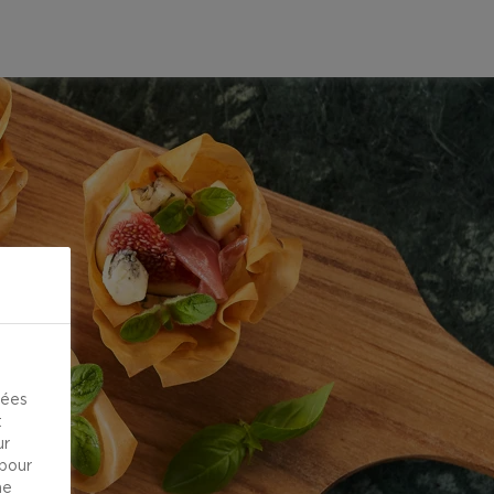
kées
t
ur
 pour
ne