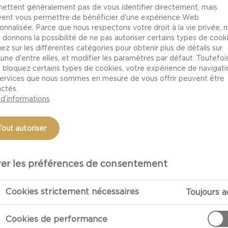
ettent généralement pas de vous identifier directement, mais
ent vous permettre de bénéficier d'une expérience Web
onnalisée. Parce que nous respectons votre droit à la vie privée, 
INFORMATI
 donnons la possibilité de ne pas autoriser certains types de cooki
NUTRITION
uez sur les différentes catégories pour obtenir plus de détails sur
une d'entre elles, et modifier les paramètres par défaut. Toutefois,
 bloquez certains types de cookies, votre expérience de navigati
services que nous sommes en mesure de vous offrir peuvent être
ELLO®
ctés.
 d’informations
Tout autoriser
 et plus crémeux du bleu
er les préférences de consentement
Vous pouvez donc l'émietter
t le déguster sur un
Cookies strictement nécessaires
Toujours a
Cookies de performance