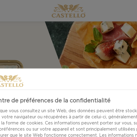
tre de préférences de la confidentialité
que vous consultez un site Web, des données peuvent être stoc
 votre navigateur ou récupérées à partir de celui-ci, généralemen
 la forme de cookies. Ces informations peuvent porter sur vous, s
préférences ou sur votre appareil et sont principalement utilisées
surer que le site Web fonctionne correctement. Les informations 