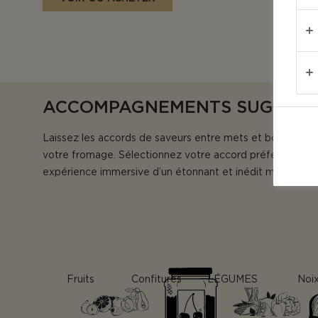
ACCOMPAGNEMENTS SUGGÉR
Laissez les accords de saveurs entre mets et boisson re
votre fromage. Sélectionnez votre accord préféré pour 
expérience immersive d’un étonnant et inédit mélange d
Fruits
Confitures
LÉGUMES
Noi