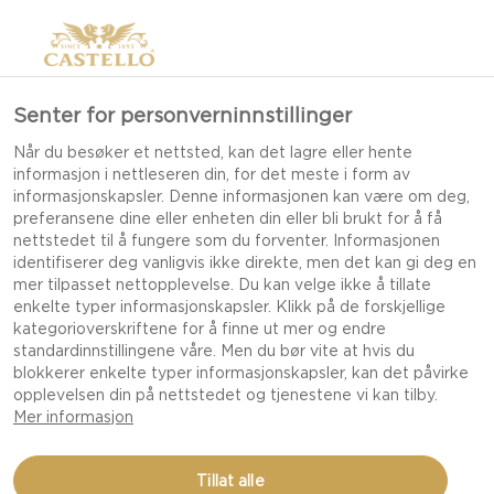
>
Senter for personverninnstillinger
Når du besøker et nettsted, kan det lagre eller hente
informasjon i nettleseren din, for det meste i form av
informasjonskapsler. Denne informasjonen kan være om deg,
preferansene dine eller enheten din eller bli brukt for å få
nettstedet til å fungere som du forventer. Informasjonen
identifiserer deg vanligvis ikke direkte, men det kan gi deg en
OPPSKRIFTER MED
mer tilpasset nettopplevelse. Du kan velge ikke å tillate
enkelte typer informasjonskapsler. Klikk på de forskjellige
BLÅMUGGOST
kategorioverskriftene for å finne ut mer og endre
standardinnstillingene våre. Men du bør vite at hvis du
blokkerer enkelte typer informasjonskapsler, kan det påvirke
opplevelsen din på nettstedet og tjenestene vi kan tilby.
FYLDIG, KREMET OG FULL AV KARAKTER –
Mer informasjon
BLÅMUGGOST LØFTER ALT FRA ENKLE
FORRETTER TIL RIKE HOVEDRETTER MED SIN
Tillat alle
KARAKTERISTISKE SMAK.