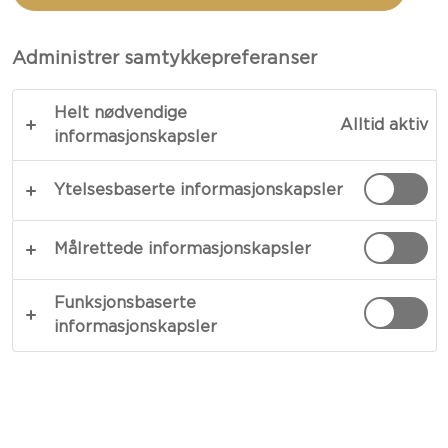
Administrer samtykkepreferanser
Helt nødvendige
Alltid aktiv
informasjonskapsler
Ytelsesbaserte informasjonskapsler
OSTETYPE
Målrettede informasjonskapsler
ANLEDNING
Funksjonsbaserte
informasjonskapsler
MÅLTIDSTYPE
RETTER