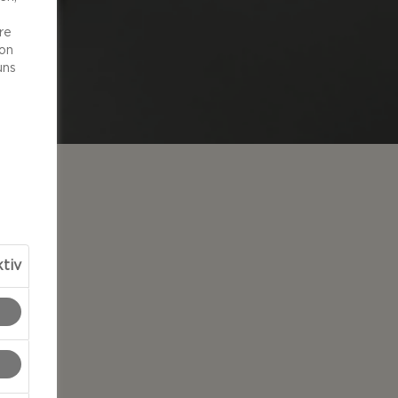
re
von
uns
tiv