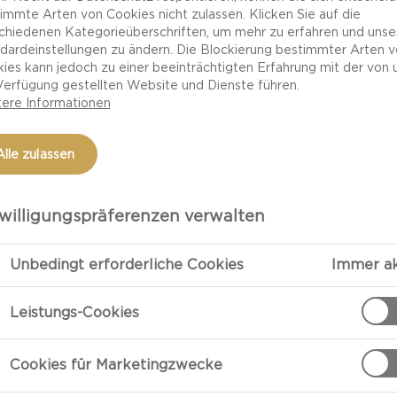
immte Arten von Cookies nicht zulassen. Klicken Sie auf die
chiedenen Kategorieüberschriften, um mehr zu erfahren und unse
dardeinstellungen zu ändern. Die Blockierung bestimmter Arten 
ies kann jedoch zu einer beeinträchtigten Erfahrung mit der von 
Verfügung gestellten Website und Dienste führen.
ere Informationen
Alle zulassen
ANLÄSSE
MAHLZEITENART
GERICHTART
ERNÄHRUNGSWEISE
willigungspräferenzen verwalten
GERICHTE FÜR
SELLIGE MAHLZEITEN
Unbedingt erforderliche Cookies
Immer ak
Leistungs-Cookies
der Welt und überzeugt in der Küche durch
Cookies für Marketingzwecke
schmack und vielseitiger Verwendbarkeit. Er
seplatte, eignet sich mit seinem würzigen und