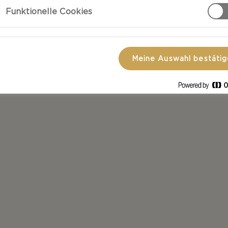
Funktionelle Cookies
he Gerichte – von besonderen Genussmomenten
se mit Cheddar.
 und finden Sie Ihr neues Lieblingsgericht.
Meine Auswahl bestäti