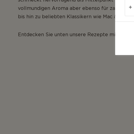
vollmundigen Aroma aber ebenso für zahlreic
bis hin zu beliebten Klassikern wie Mac & Chee
Entdecken Sie unten unsere Rezepte mit Cheddar