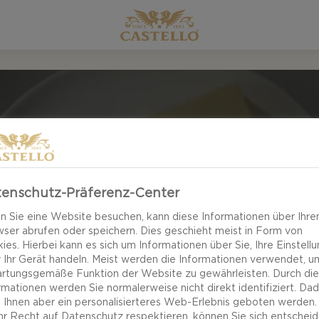
enschutz-Präferenz-Center
CHEDDAR REZEPT
 Sie eine Website besuchen, kann diese Informationen über Ihre
ser abrufen oder speichern. Dies geschieht meist in Form von
ies. Hierbei kann es sich um Informationen über Sie, Ihre Einstell
 Ihr Gerät handeln. Meist werden die Informationen verwendet, u
G UND WELTWEIT BEKANNT – CHEDDAR VERLEIHT BE
rtungsgemäße Funktion der Website zu gewährleisten. Durch di
rmationen werden Sie normalerweise nicht direkt identifiziert. Da
TEN ALLTAGSGERICHTEN EINEN UNVERWECHSELBA
 Ihnen aber ein personalisierteres Web-Erlebnis geboten werden.
Ihr Recht auf Datenschutz respektieren, können Sie sich entscheid