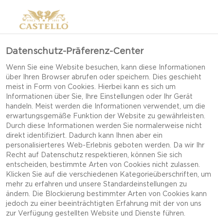
>
Datenschutz-Präferenz-Center
Wenn Sie eine Website besuchen, kann diese Informationen
über Ihren Browser abrufen oder speichern. Dies geschieht
meist in Form von Cookies. Hierbei kann es sich um
Informationen über Sie, Ihre Einstellungen oder Ihr Gerät
handeln. Meist werden die Informationen verwendet, um die
erwartungsgemäße Funktion der Website zu gewährleisten.
Durch diese Informationen werden Sie normalerweise nicht
SNACK-REZEPTE
direkt identifiziert. Dadurch kann Ihnen aber ein
personalisierteres Web-Erlebnis geboten werden. Da wir Ihr
Recht auf Datenschutz respektieren, können Sie sich
entscheiden, bestimmte Arten von Cookies nicht zulassen.
ENTDECKEN SIE KÖSTLICHE SNACKS MIT KÄSE
Klicken Sie auf die verschiedenen Kategorieüberschriften, um
VOLLER GESCHMACK – VON EINFACHEN
mehr zu erfahren und unsere Standardeinstellungen zu
LECKEREIEN FÜR DEN ALLTAG BIS HIN ZU
ändern. Die Blockierung bestimmter Arten von Cookies kann
jedoch zu einer beeinträchtigten Erfahrung mit der von uns
BELIEBTEN IDEEN FÜR GESELLIGE ANLÄSSE.
zur Verfügung gestellten Website und Dienste führen.